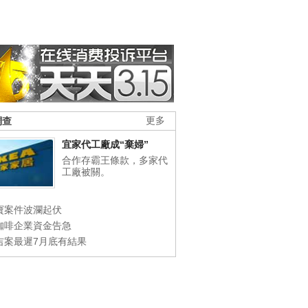
調查
更多
宜家代工廠成“棄婦”
合作存霸王條款，多家代
工廠被關。
寶案件波瀾起伏
咖啡企業資金告急
吉案最遲7月底有結果