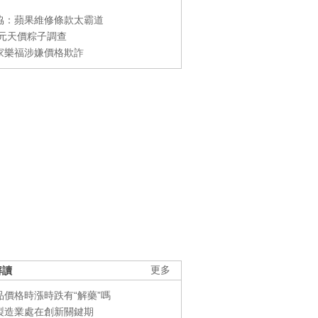
協：蘋果維修條款太霸道
0元天價粽子調查
家樂福涉嫌價格欺詐
解讀
更多
品價格時漲時跌有“解藥”嗎
製造業處在創新關鍵期