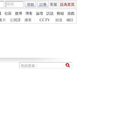
登錄
註冊
客服
設為首頁
城
社區
微博
博客
論壇
訪談
郵箱
游戲
畫片
公開課
播客
|
CCTV
頻道
欄目