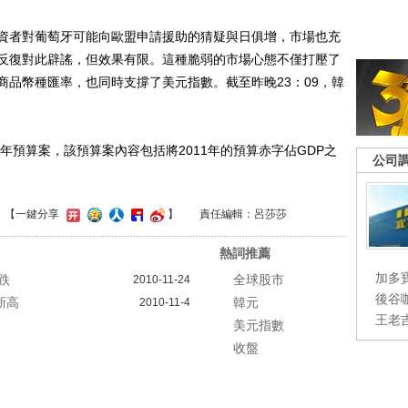
者對葡萄牙可能向歐盟申請援助的猜疑與日俱增，市場也充
反復對此辟謠，但效果有限。這種脆弱的市場心態不僅打壓了
商品幣種匯率，也同時支撐了美元指數。截至昨晚23：09，韓
預算案，該預算案內容包括將2011年的預算赤字佔GDP之
公司
】
【一鍵分享
】
責任編輯：呂莎莎
熱詞推薦
加多
跌
全球股市
2010-11-24
後谷
新高
韓元
2010-11-4
王老
美元指數
收盤