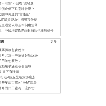
業不能靠“不回復”謀發展
油價金價下跌意味什麼？
公關中傳遞的“負能量”
IMF增資能為中國帶來什麼
造血還需依靠基本制度變革
凡：中國增資IMF既非捐款也非無條件
精選
更多
發票價格包含稅金
將向北京一中院提起新訴訟
不用該怎麼放？
活動幾乎涵蓋各個領域
銀 當下有賺頭
0萬打造4個五星級旅游廁所
那些年薪百萬的“神秘”職業
返修因代工廠為二流作坊