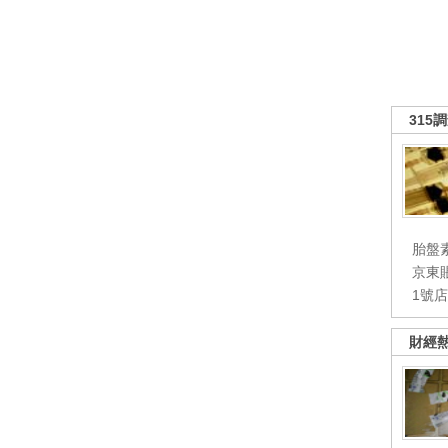
315
胎盤
京東
1號
財經