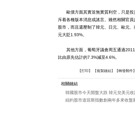
歐債方面其實並無實質利空，只是投資
斥着各種版本消息或謠言。雖然相關官員
股市，而且還壓制了韓元、日元、歐元、
元大貶1.93%。
其他方面，葡萄牙議會周五通過2011年
比由原先估計的7.3%減至4.6%。
【
打印
】 【
複製鏈結
】【
轉發郵件
相關鏈結
韓國股市今天開盤大跌 韓元兌美元收
紐約股市道琼斯指數創兩年多來收盤