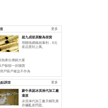
調查
更多
超九成玻尿酸為假貨
用關係網織就暴利，8元
産品賣到上萬。
素熱牽出傳銷大案
賬戶餘額一折賤賣
店用戶賬戶被盜不作為
熱點調查
更多
蒙牛承認冰淇淋代加工廠
違規
冰淇淋代加工廠天輔乳業
存臟亂差問題。