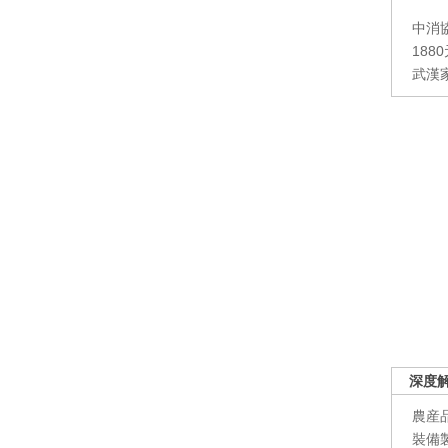
中消
188
武漢
深度
農産
裝備