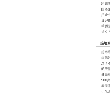
彩票
國際
奶企
參與
希臘
徐立
論壇
超市
蘋果
房子
航天
炒白
50
看看
小米