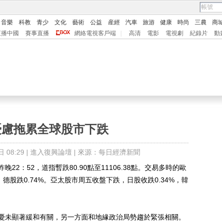
音樂
科教
青少
文化
藝術
公益
産經
汽車
旅游
健康
時尚
三農
商
直播中國
賽事直播
網絡電視客戶端
|
高清
電影
電視劇
紀錄片
動
憂慮拖累全球股市下跌
08:29 |
進入復興論壇
| 來源：每日經濟新聞
：52，道指暫跌80.90點至11106.38點。交易多時的歐
%，德股跌0.74%。亞太股市周五收盤下跌，日股收跌0.34%，韓
未顯著緩和有關，另一方面和地緣政治局勢趨於緊張相關。