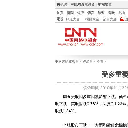
央視網
|
中國網絡電視台
|
網站地圖
首頁
新聞
經濟
體育
綜藝
春晚
戲曲
電視
頻道大全
欄目大全
節目大全
中國網絡電視台
>
經濟台
>
股票
>
受多重
發佈時間:2010年11月29日 
周五美股因多重因素影響下跌。截至昨晚22
股下跌，英股暫跌0.78%，法股跌1.23
股跌1.34%。
全球股市下跌，一方面和歐債危機擔憂