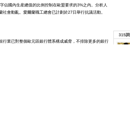
赤字佔國內生産總值的比例控制在歐盟要求的3%之內。分析人
蘭社會動亂。愛爾蘭職工總會已計劃於27日舉行抗議活動。
315
行業已對整個歐元區銀行體系構成威脅，不排除更多的銀行
儲備，並未破産，歐盟的援助可讓愛爾蘭迅速回到債市，使愛
卡恩發表聲明，歡迎歐盟和歐元區各國對愛爾蘭採取金融援助
胎盤
，歐盟和IMF協調努力，反映了國際社會有決心採取迅速而果
京東
復蘇。
1號
財政部表示，歡迎愛爾蘭尋求IMF和歐盟援助的決定。
財經
推動市場情緒升溫，昨日MSCI亞太指數上漲0.7%，其中