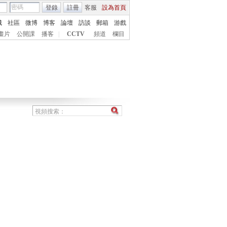
登錄
註冊
客服
設為首頁
城
社區
微博
博客
論壇
訪談
郵箱
游戲
畫片
公開課
播客
|
CCTV
頻道
欄目