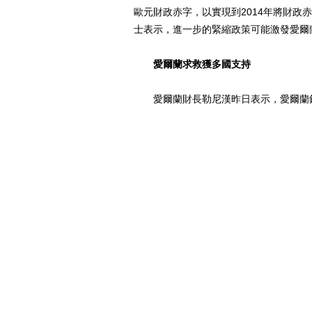
歐元財政赤字，以實現到2014年將財政
士表示，進一步的緊縮政策可能激發愛爾
愛爾蘭求救獲多國支持
愛爾蘭財長勒尼漢昨日表示，愛爾蘭銀
並購活動發生。不過，愛爾蘭仍擁有現金
爾蘭在未來能夠重新舉債。
愛爾蘭發出援助請求之後，IMF總裁
措施。七國集團財政部長也發表聲明指出
斷的行動，保持市場穩定，維護全球經濟
美國對此則抱着樂觀其成的態度，美國
歐元或繼續承壓
愛爾蘭申請歐盟金融援助獲得批准的消息