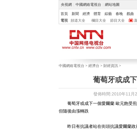
央視網
|
中國網絡電視台
|
網站地圖
首頁
新聞
經濟
體育
綜藝
春晚
戲曲
電視
頻道大全
欄目大全
節目大全
中國網絡電視台
>
經濟台
>
財經資訊
>
葡萄牙或成下
發佈時間:2010年11月23
葡萄牙或成下一個愛爾蘭 歐元飽受煎熬
但隨後由漲轉跌
昨日有抗議者站在街頭抗議愛爾蘭政府