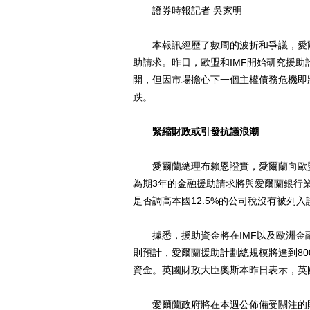
證券時報記者 吳家明
本報訊經歷了數周的波折和爭議，愛爾蘭
助請求。昨日，歐盟和IMF開始研究援
開，但因市場擔心下一個主權債務危機即
跌。
緊縮財政或引發抗議浪潮
愛爾蘭總理布賴恩證實，愛爾蘭向歐盟
為期3年的金融援助請求將與愛爾蘭銀行
是否調高本國12.5%的公司稅沒有被列
據悉，援助資金將在IMF以及歐洲金融
則預計，愛爾蘭援助計劃總規模將達到80
資金。英國財政大臣奧斯本昨日表示，英
愛爾蘭政府將在本週公佈備受關注的財政