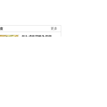
調查
更多
超九成玻尿酸為假貨
用關係網織就暴利，8元
産品賣到上萬。
素熱牽出傳銷大案
賬戶餘額一折賤賣
店用戶賬戶被盜不作為
熱點調查
更多
蒙牛承認冰淇淋代加工廠
違規
冰淇淋代加工廠天輔乳業
存臟亂差問題。