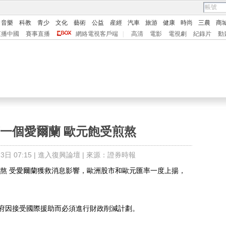
音樂
科教
青少
文化
藝術
公益
産經
汽車
旅游
健康
時尚
三農
商
直播中國
賽事直播
網絡電視客戶端
|
高清
電影
電視劇
紀錄片
動
一個愛爾蘭 歐元飽受煎熬
日 07:15 |
進入復興論壇
| 來源：證券時報
 受愛爾蘭獲救消息影響，歐洲股市和歐元匯率一度上揚，
因接受國際援助而必須進行財政削減計劃。