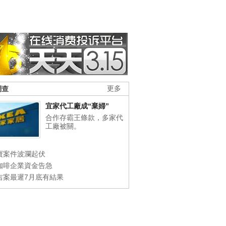
調查
更多
宜家代工廠成“棄婦”
合作存霸王條款，多家代
工廠被關。
寶案件波瀾起伏
咖啡企業資金告急
吉案最遲7月底有結果