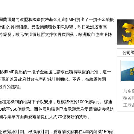
還是向歐盟和國際貨幣基金組織(IMF)提出了一攬子金融援
助計劃的具體細節。受愛爾蘭獲救消息影響，昨日歐洲股市高
將爆發，歐元在獲得短暫支撐後再度回落，歐洲股市也由漲轉
公司
和IMF提出的一攬子金融援助請求已獲得歐盟的批准，這一
業重組以及政府財政赤字削減計劃捆綁。不過，布賴恩強調，
入談判的議程。
加多
後谷
穩定機制的框架下予以安排，規模將低於1000億歐元。穆迪
王老
0億至950億歐元。而英國和瑞典已表示願意為愛爾蘭提供援助
國考慮單方面向愛爾蘭提供大約70億英鎊的貸款。
緊縮計劃。根據該計劃，愛爾蘭政府將在4年內削減150億