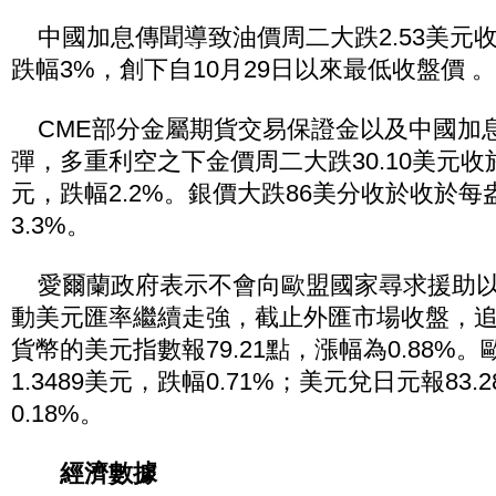
中國加息傳聞導致油價周二大跌2.53美元收於
跌幅3%，創下自10月29日以來最低收盤價 。
CME部分金屬期貨交易保證金以及中國加
彈，多重利空之下金價周二大跌30.10美元收於每
元，跌幅2.2%。銀價大跌86美分收於收於每盎
3.3%。
愛爾蘭政府表示不會向歐盟國家尋求援助以
動美元匯率繼續走強，截止外匯市場收盤，
貨幣的美元指數報79.21點，漲幅為0.88%
1.3489美元，跌幅0.71%；美元兌日元報83
0.18%。
經濟數據