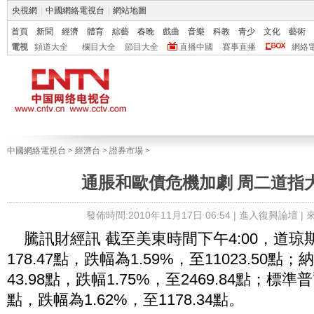
央視網
|
中國網絡電視台
|
網站地圖
首頁
新聞
經濟
體育
綜藝
春晚
戲曲
音樂
科教
青少
文化
藝術
電視
頻道大全
欄目大全
節目大全
直播中國
賽事直播
網絡
中國網絡電視台
>
經濟台
>
證券市場
>
通脹和歐債危機加劇 周二道指大
發佈時間:2010年11月17日 06:54 |
進入復興論壇
|
騰訊財經訊 截至美東時間下午4:00，道琼
178.47點，跌幅為1.59%，至11023.50
43.98點，跌幅1.75%，至2469.84點；標準普
點，跌幅為1.62%，至1178.34點。