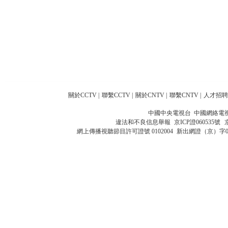
關於CCTV
|
聯繫CCTV
|
關於CNTV
|
聯繫CNTV
|
人才招聘
中國中央電視台 中國網絡電
違法和不良信息舉報
京ICP證060535號
網上傳播視聽節目許可證號 0102004
新出網證（京）字0