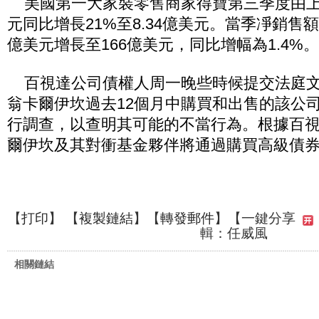
美國第一大家裝零售商家得寶第三季度由上年
元同比增長21%至8.34億美元。當季凈銷售額
億美元增長至166億美元，同比增幅為1.4%。
百視達公司債權人周一晚些時候提交法庭文
翁卡爾伊坎過去12個月中購買和出售的該公
行調查，以查明其可能的不當行為。根據百
爾伊坎及其對衝基金夥伴將通過購買高級債
【
打印
】 【
複製鏈結
】【
轉發郵件
】
【一鍵分享
輯：任威風
相關鏈結