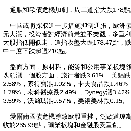
通脹和歐債危機加劇，周二道指大跌178點
中國或將採取進一步措施抑制通脹，歐洲債
元大漲，投資者對經濟前景並不樂觀，多重
大股指低開低走，道指收盤大跌178.47點，跌
中一度下跌超過210點。
盤面方面，原材料，能源和公用事業板塊領
塊領漲。個股方面，旅行者跌3.61%，美鋁跌2
2.58%，家得寶漲1.02%，卡夫食品跌1.46
1.79%，泰科醫療跌2.49%，Dynegy漲8.
3.59%，沃爾瑪漲0.57%，美銀美林跌0.15。
愛爾蘭國債危機導致歐股重挫，泛歐道琼斯指
收於265.98點，礦業板塊和金融股受重創。