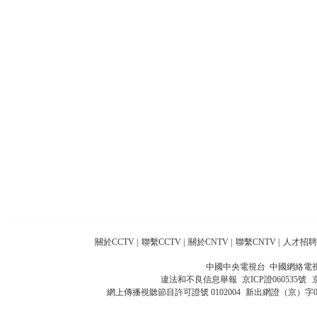
關於CCTV
|
聯繫CCTV
|
關於CNTV
|
聯繫CNTV
|
人才招聘
中國中央電視台 中國網絡電
違法和不良信息舉報
京ICP證060535號
網上傳播視聽節目許可證號 0102004
新出網證（京）字0