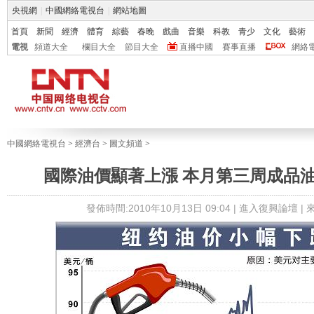
央視網
|
中國網絡電視台
|
網站地圖
首頁
新聞
經濟
體育
綜藝
春晚
戲曲
音樂
科教
青少
文化
藝術
電視
頻道大全
欄目大全
節目大全
直播中國
賽事直播
網絡
中國網絡電視台
>
經濟台
>
圖文頻道
>
國際油價顯著上漲 本月第三周成品
發佈時間:2010年10月13日 09:04 |
進入復興論壇
|