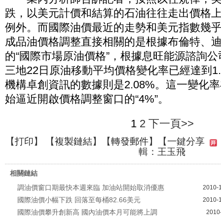
跌，以美元計價和結算的石油往往走出價格
例外。而國際油價最近的走勢和美元指數幾
成品油價格調整直接相關的是根據布倫特、
的“國際市場原油價格”，根據息旺能源諮詢公
三地22日原油移動平均價格變化率已經達到1.
機構卓創資訊的數據則是2.08%。這一變化
始逼近開啟價格調整窗口的“4%”。
1
2
下一頁>>
【
打印
】 【
複製鏈結
】【
轉發郵件
】
【一鍵分享
輯：王玉飛
相關鏈結
調油價窗口期最快本週來臨 加油站開始取消優惠
2010-
國際油價小幅下跌 回落至每桶82.66美元
2010-
國際油價攀升創新高 國內油價本月可能將上調
2010