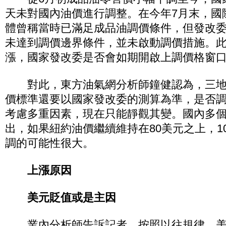
天未對國內油價進行調整。在今年7月末，國
體曾稱當時已滿足成品油調價條件，但發改
未達到調價邊界條件，並未啟動調價措施。
漲，國家發改委是否會如期開啟上調價格窗口
對此，東方油氣網分析師鐘健認為，三地
價標準還要以國家發改委的測算為準，是否
考慮多重因素，現在只能靜觀其變。國內多
出，如果紐約油價繼續維持在80美元之上，1
調的可能性很大。
上漲原因
美元貶值或是主因
業內分析師告訴記者，按照以往規律，美