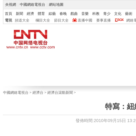
央視網
|
中國網絡電視台
|
網站地圖
首頁
新聞
經濟
體育
綜藝
春晚
戲曲
音樂
科教
青少
文化
藝術
電視
頻道大全
欄目大全
節目大全
直播中國
賽事直播
網絡
中國網絡電視台
>
經濟台
>
經濟台滾動新聞
>
特寫：紐
發佈時間:2010年09月15日 13:2