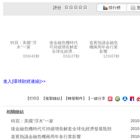
評分
排行榜
意
特寫：美國“浮
後金融危機時代
嘉賓熱議金融危
木”一家
可持續增長解套
機兩周年各行業
全球化經濟...
影響
03分42秒
03分27秒
12分07秒
進入[環球財經連線]>>
【
打印
】 【
複製鏈結
】【
轉發郵件
】
【一鍵分享
相關鏈結
特寫：美國“浮木”一家
2010
後金融危機時代可持續增長解套全球化經濟發展瓶頸
2010
嘉賓熱議金融危機兩周年各行業影響
2010