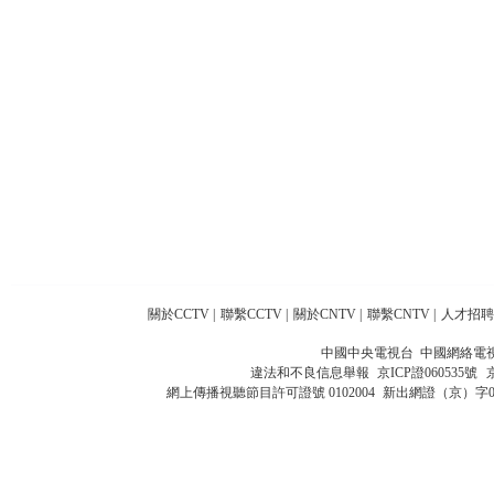
關於CCTV
|
聯繫CCTV
|
關於CNTV
|
聯繫CNTV
|
人才招聘
中國中央電視台 中國網絡電
違法和不良信息舉報
京ICP證060535號
網上傳播視聽節目許可證號 0102004
新出網證（京）字0