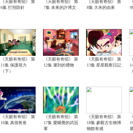
《天眼有奇招》 第
《天眼有奇招》 第
《天眼有奇招》 第
6集 打預防針
7集 未來的許博文
8集 大米的由來
《天眼有奇招》 第
《天眼有奇招》 第
《天眼有奇招》 第
11集 保護視力
12集 遲到的禮物
13集 星星觀察日記
1
（下）
《天眼有奇招》 第
《天眼有奇招》 第
《天眼有奇招》 第
16集 真假爸爸
17集 愛睡覺的武冠
18集 參觀古生物博
1
軍
物館有感