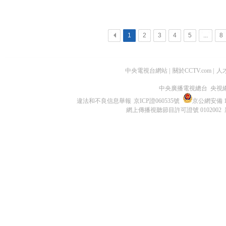
<
1
2
3
4
5
...
8
中央電視台網站
|
關於CCTV.com
|
人
中央廣播電視總台 央視
違法和不良信息舉報
京ICP證060535號
京公網安備 11
網上傳播視聽節目許可證號 0102002