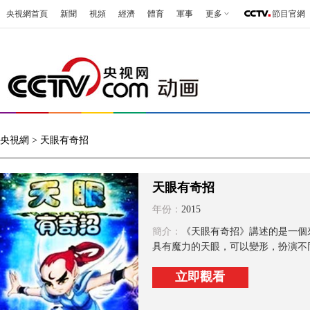
央視網首頁
新聞
視頻
經濟
體育
軍事
更多
節目官網
央視網
> 天眼有奇招
天眼有奇招
年份：
2015
簡介：
《天眼有奇招》講述的是一個
具有魔力的天眼，可以變形，扮演不同
立即觀看