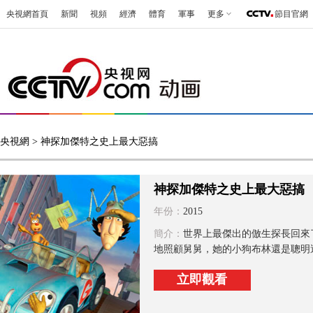
央視網首頁
新聞
視頻
經濟
體育
軍事
更多
節目官網
央視網
> 神探加傑特之史上最大惡搞
神探加傑特之史上最大惡搞
年份：
2015
簡介：
世界上最傑出的倣生探長回來
地照顧舅舅，她的小狗布林還是聰明過
立即觀看