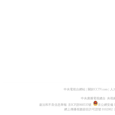
中央電視台網站
|
關於CCTV.com
|
人
中央廣播電視總台 央視
違法和不良信息舉報
京ICP證060535號
京公網安備 11
網上傳播視聽節目許可證號 0102002