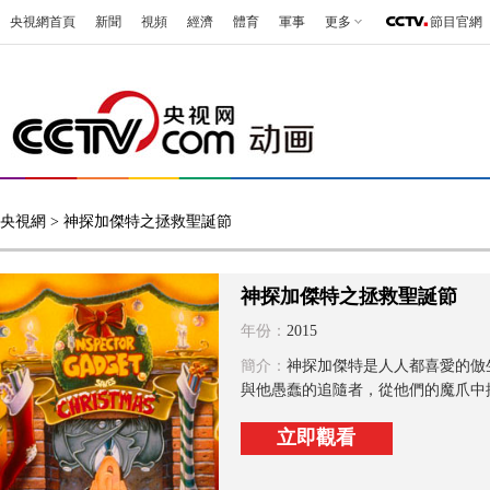
央視網首頁
新聞
視頻
經濟
體育
軍事
更多
節目官網
央視網
> 神探加傑特之拯救聖誕節
神探加傑特之拯救聖誕節
年份：
2015
簡介：
神探加傑特是人人都喜愛的倣
與他愚蠢的追隨者，從他們的魔爪中
立即觀看