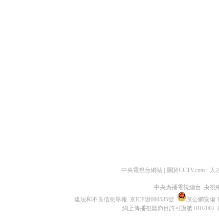
中央電視台網站
|
關於CCTV.com
|
人
中央廣播電視總台 央視
違法和不良信息舉報
京ICP證060535號
京公網安備 11
網上傳播視聽節目許可證號 0102002