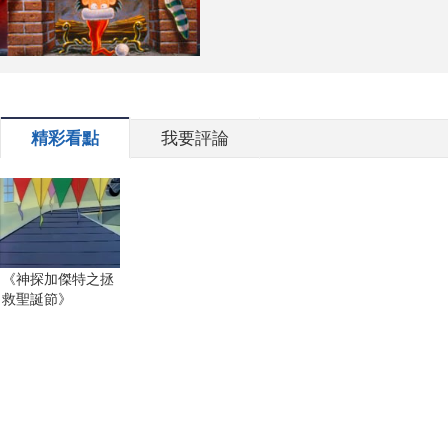
精彩看點
我要評論
《神探加傑特之拯
救聖誕節》