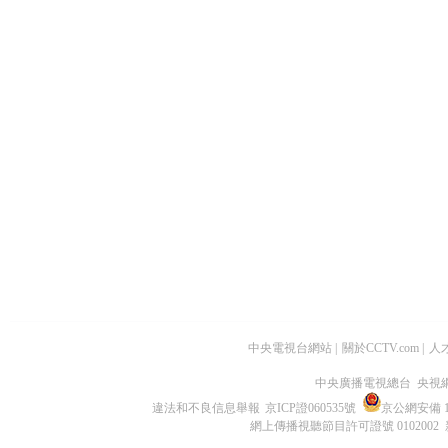
中央電視台網站
|
關於CCTV.com
|
人
中央廣播電視總台 央視
違法和不良信息舉報
京ICP證060535號
京公網安備 11
網上傳播視聽節目許可證號 0102002