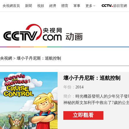
央視網首頁
新聞
視頻
經濟
體育
軍事
更多
節目官網
央視網
> 壞小子丹尼斯：巡航控制
壞小子丹尼斯：巡航控制
年份：
2014
簡介：
時光機器發明人的少年兒子發
神秘的斯文加利手中救出了7歲的公主
立即觀看