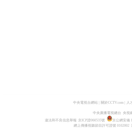
中央電視台網站
|
關於CCTV.com
|
人
中央廣播電視總台 央視
違法和不良信息舉報
京ICP證060535號
京公網安備 11
網上傳播視聽節目許可證號 0102002