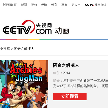
央視網首頁
新聞
視頻
經濟
體育
軍事
更多
節目官網
央視網
> 阿奇之解凍人
阿奇之解凍人
年份：
2014
簡介：
河谷高中下面新裝了一套地熱
完全成了河谷這裡的熱捧對象。“沉睡野
立即觀看