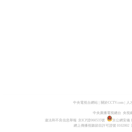
中央電視台網站
|
關於CCTV.com
|
人
中央廣播電視總台 央視
違法和不良信息舉報
京ICP證060535號
京公網安備 11
網上傳播視聽節目許可證號 0102002