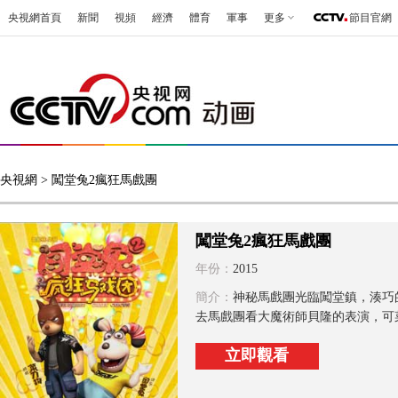
央視網首頁
新聞
視頻
經濟
體育
軍事
更多
節目官網
央視網
> 闖堂兔2瘋狂馬戲團
闖堂兔2瘋狂馬戲團
年份：
2015
簡介：
神秘馬戲團光臨闖堂鎮，湊巧
去馬戲團看大魔術師貝隆的表演，可菜
立即觀看