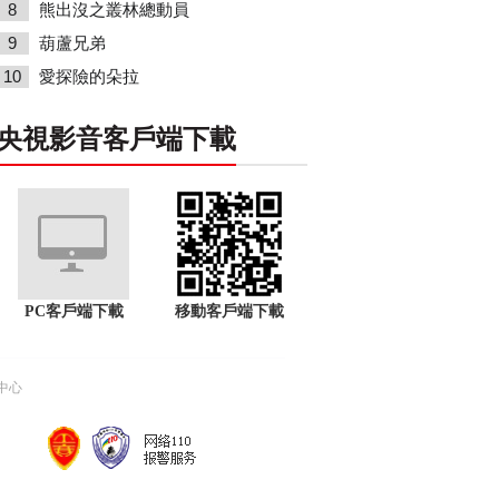
8
熊出沒之叢林總動員
9
葫蘆兄弟
10
愛探險的朵拉
央視影音客戶端下載
PC客戶端下載
移動客戶端下載
中心