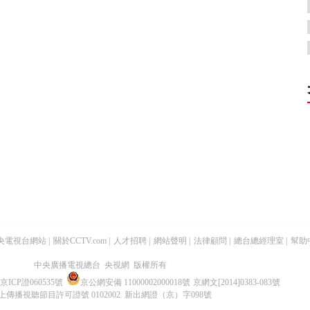
央電視台網站
|
關於CCTV.com
|
人才招聘
|
網站聲明
|
法律顧問
|
總台總經理室
|
幫助
中央廣播電視總台 央視網 版權所有
京ICP證060535號
京公網安備 11000002000018號
京網文[2014]0383-083號
上傳播視聽節目許可證號 0102002 新出網證（京）字098號