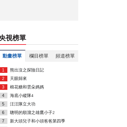
央視榜單
動畫榜單
欄目榜單
頻道榜單
1
熊出沒之探險日記
2
天眼歸來
3
棉花糖和雲朵媽媽
4
海底小縱隊4
5
汪汪隊立大功
6
聰明的順溜之雄鷹小子2
7
新大頭兒子和小頭爸爸第四季