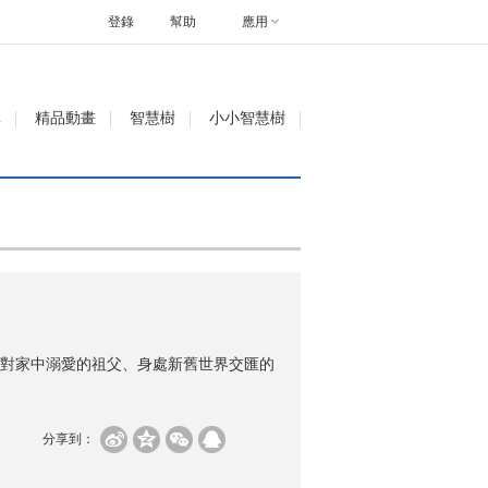
登錄
幫助
應用
單
精品動畫
智慧樹
小小智慧樹
對家中溺愛的祖父、身處新舊世界交匯的
分享到：