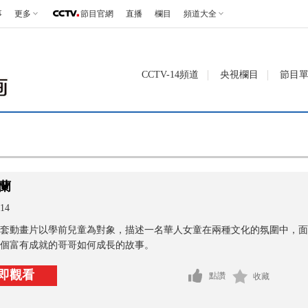
事
更多
節目官網
直播
欄目
頻道大全
CCTV-14頻道
央視欄目
節目
蘭
14
套動畫片以學前兒童為對象，描述一名華人女童在兩種文化的氛圍中，面
個富有成就的哥哥如何成長的故事。
即觀看
點讚
收藏