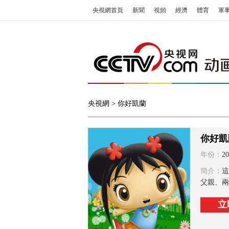
央視網首頁
新聞
視頻
經濟
體育
軍
央視網
> 你好凱蘭
你好凱
年份：
20
簡介：
這
父親、兩
立