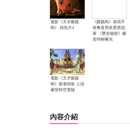
電影《天才眼鏡
《眼鏡狗》表現不
狗》 預告片4
俗奪首周末票房冠
軍 《歷史秘密》爆
笑特輯曝光
電影《天才眼鏡
狗》黃渤領銜 上演
爆笑時空冒險
內容介紹