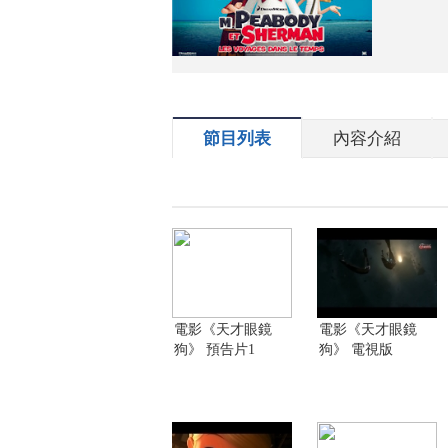
節目列表
內容介紹
電影《天才眼鏡
電影《天才眼鏡
狗》 預告片1
狗》 電視版