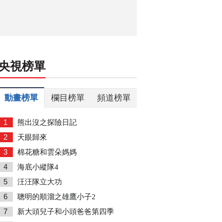
央視榜單
動畫榜單
欄目榜單
頻道榜單
1
熊出沒之探險日記
2
天眼歸來
3
棉花糖和雲朵媽媽
4
海底小縱隊4
5
汪汪隊立大功
6
聰明的順溜之雄鷹小子2
7
新大頭兒子和小頭爸爸第四季