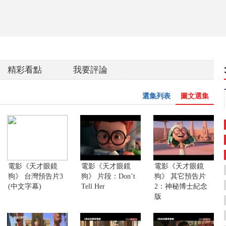
精彩看點
我要評論
選集列表
圖文選集
電影《天才眼鏡
電影《天才眼鏡
電影《天才眼鏡
狗》 台灣預告片3
狗》 片段：Don’t
狗》 其它預告片
(中文字幕)
Tell Her
2：神秘博士紀念
版