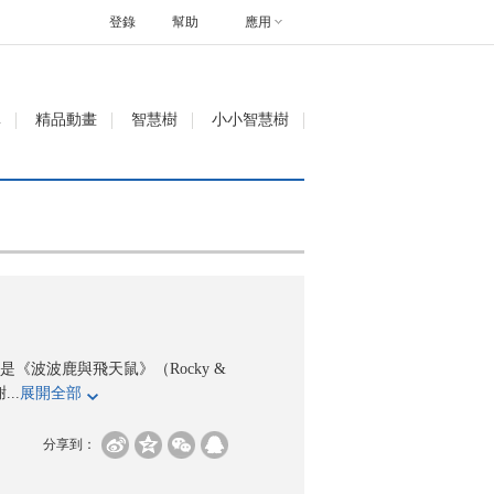
登錄
幫助
應用
單
精品動畫
智慧樹
小小智慧樹
波波鹿與飛天鼠》（Rocky &
..
展開全部
分享到：