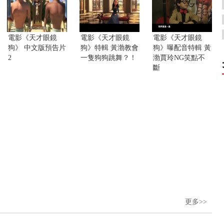
電影《天才眼鏡
電影《天才眼鏡
電影《天才眼鏡
狗》 中文版預告片
狗》特輯 黃渤教會
狗》曝配音特輯 黃
2
一隻狗狗跳舞？！
渤賈玲NG笑點不
斷
更多>>