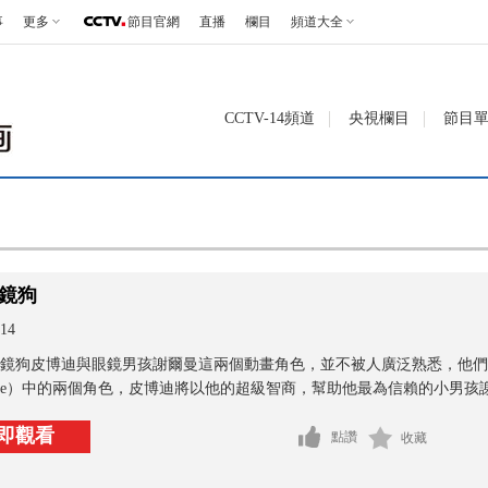
事
更多
節目官網
直播
欄目
頻道大全
CCTV-14頻道
央視欄目
節目
鏡狗
14
鏡狗皮博迪與眼鏡男孩謝爾曼這兩個動畫角色，並不被人廣泛熟悉，他們是《
winkle）中的兩個角色，皮博迪將以他的超級智商，幫助他最為信賴的小男孩謝.
即觀看
點讚
收藏