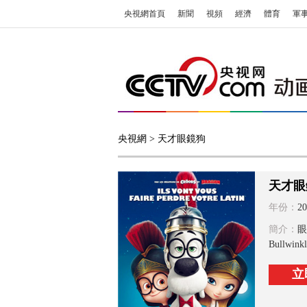
央視網首頁
新聞
視頻
經濟
體育
軍
央視網
> 天才眼鏡狗
天才眼
年份：
20
簡介：
眼
Bull
立