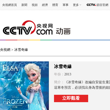
央視網首頁
新聞
視頻
經濟
體育
軍事
更多
節目官網
央視網
> 冰雪奇緣
冰雪奇緣
年份：
2013
簡介：
《冰雪奇緣》改編自安徒生童
這寒冬預言，必須找出身為雪後的姐姐
立即觀看