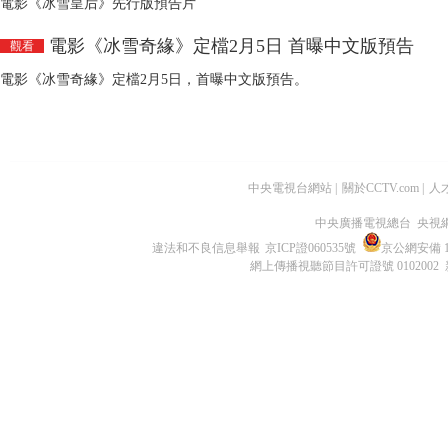
電影《冰雪皇后》先行版預告片
電影《冰雪奇緣》定檔2月5日 首曝中文版預告
觀看
電影《冰雪奇緣》定檔2月5日，首曝中文版預告。
中央電視台網站
|
關於CCTV.com
|
人
中央廣播電視總台 央視
違法和不良信息舉報
京ICP證060535號
京公網安備 11
網上傳播視聽節目許可證號 0102002