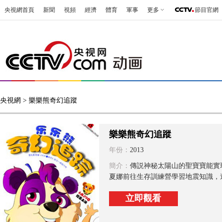
央視網首頁
新聞
視頻
經濟
體育
軍事
更多
節目官網
央視網
> 樂樂熊奇幻追蹤
樂樂熊奇幻追蹤
年份：
2013
簡介：
傳説神秘太陽山的聖寶寶能實
夏娜前往生存訓練營學習地震知識，途
立即觀看