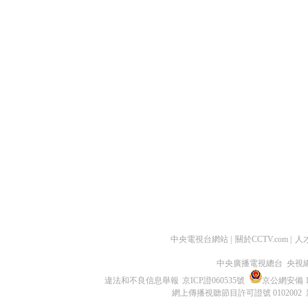
中央電視台網站
|
關於CCTV.com
|
人
中央廣播電視總台 央視
違法和不良信息舉報
京ICP證060535號
京公網安備 11
網上傳播視聽節目許可證號 0102002