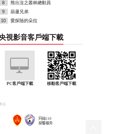
8
熊出沒之叢林總動員
9
葫蘆兄弟
10
愛探險的朵拉
央視影音客戶端下載
PC客戶端下載
移動客戶端下載
中心