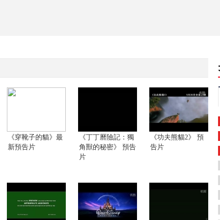
《穿靴子的貓》最
《丁丁曆險記：獨
《功夫熊貓2》 預
新預告片
角獸的秘密》 預告
告片
片