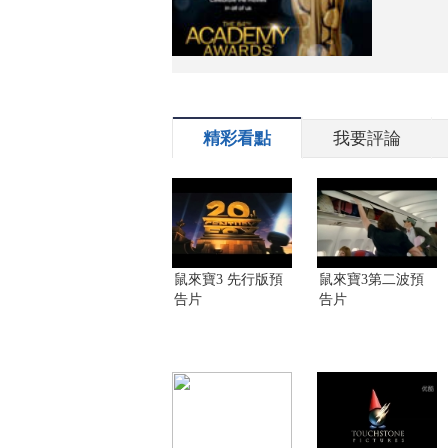
精彩看點
我要評論
鼠來寶3 先行版預
鼠來寶3第二波預
告片
告片