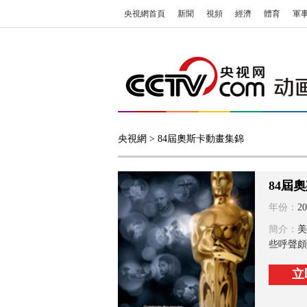
央視網首頁
新聞
視頻
經濟
體育
軍
央視網
> 84屆奧斯卡動畫集錦
84屆
年份：
20
簡介：
美
些呼聲頗
立