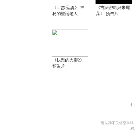
《亞瑟 聖誕》 神
《吉諾密歐與朱麗
秘的聖誕老人
葉》 預告片
《快樂的大腳2》
預告片
中
違法和不良信息舉報
網