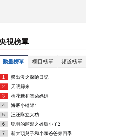
央視榜單
動畫榜單
欄目榜單
頻道榜單
1
熊出沒之探險日記
2
天眼歸來
3
棉花糖和雲朵媽媽
4
海底小縱隊4
5
汪汪隊立大功
6
聰明的順溜之雄鷹小子2
7
新大頭兒子和小頭爸爸第四季