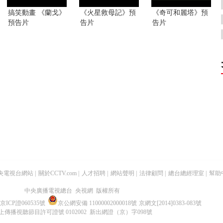
搞笑動畫 《蘭戈》
《火星救母記》預
《奇可和麗塔》預
預告片
告片
告片
央電視台網站
|
關於CCTV.com
|
人才招聘
|
網站聲明
|
法律顧問
|
總台總經理室
|
幫助
中央廣播電視總台 央視網 版權所有
京ICP證060535號
京公網安備 11000002000018號
京網文[2014]0383-083號
上傳播視聽節目許可證號 0102002 新出網證（京）字098號