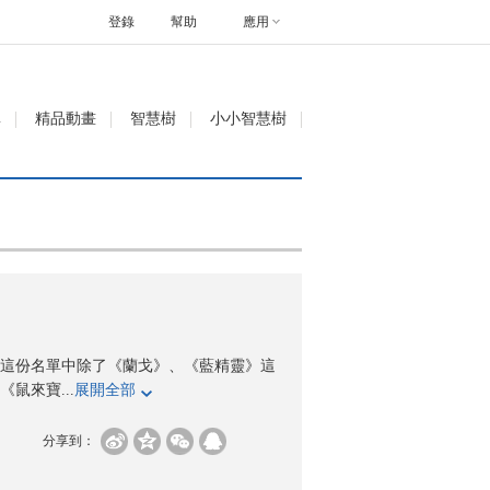
登錄
幫助
應用
單
精品動畫
智慧樹
小小智慧樹
。在這份名單中除了《蘭戈》、《藍精靈》這
鼠來寶...
展開全部
分享到：