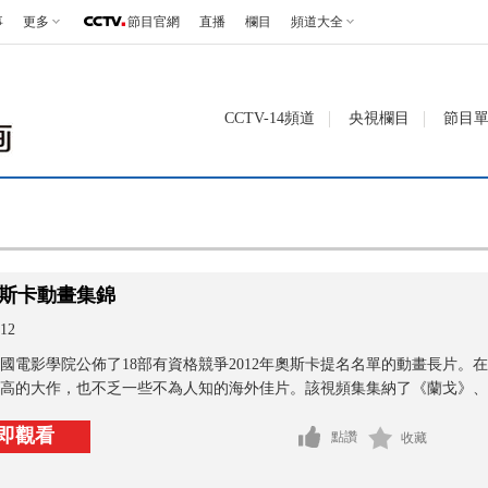
事
更多
節目官網
直播
欄目
頻道大全
CCTV-14頻道
央視欄目
節目
奧斯卡動畫集錦
12
國電影學院公佈了18部有資格競爭2012年奧斯卡提名名單的動畫長片
高的大作，也不乏一些不為人知的海外佳片。該視頻集集納了《蘭戈》、《
即觀看
點讚
收藏