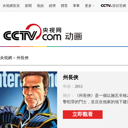
央視網首頁
新聞
視頻
經濟
體育
軍事
更多
節目官網
央視網
> 州長俠
州長俠
年份：
2011
簡介：
《州長俠》是一個以施瓦辛格
擊犯罪的鬥士，並且在他家的地下建造
立即觀看