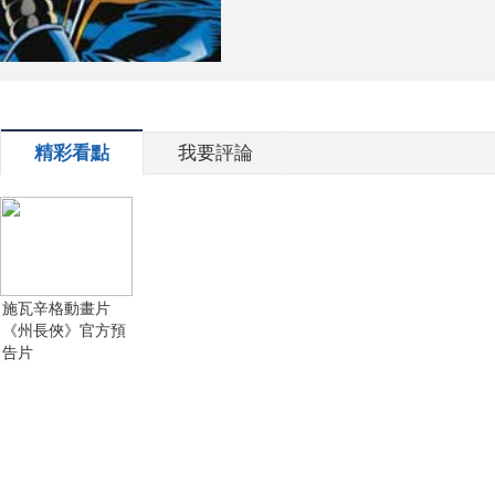
精彩看點
我要評論
施瓦辛格動畫片
《州長俠》官方預
告片