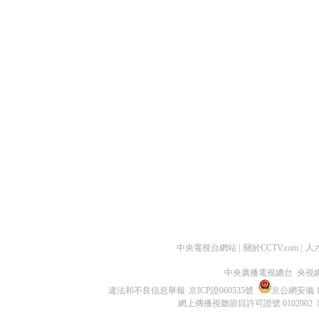
中央電視台網站
|
關於CCTV.com
|
人
中央廣播電視總台 央視
違法和不良信息舉報
京ICP證060535號
京公網安備 11
網上傳播視聽節目許可證號 0102002