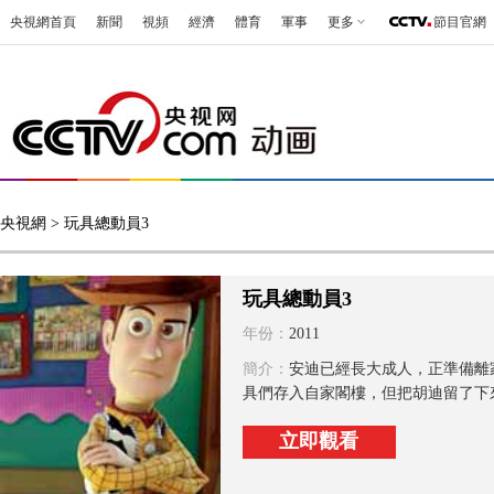
央視網首頁
新聞
視頻
經濟
體育
軍事
更多
節目官網
央視網
> 玩具總動員3
玩具總動員3
年份：
2011
簡介：
安迪已經長大成人，正準備離
具們存入自家閣樓，但把胡迪留了下來
立即觀看