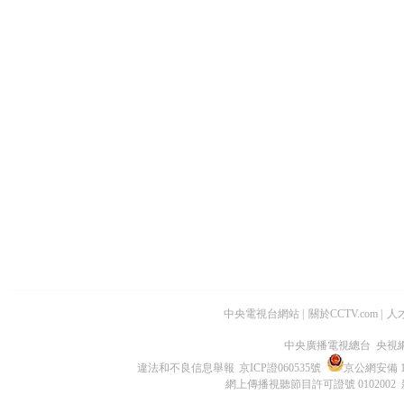
中央電視台網站
|
關於CCTV.com
|
人
中央廣播電視總台 央視
違法和不良信息舉報
京ICP證060535號
京公網安備 11
網上傳播視聽節目許可證號 0102002