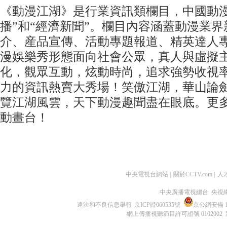
《動漫江湖》是行業資訊類欄目，中國動漫
播”和“經濟新聞”。欄目內容涵蓋動漫業
介、産品宣傳、活動專題報道、精英達人
漫娛樂秀形態面向社會公眾，真人與虛擬
化，觀眾互動，炫動時尚，追求強勢收視
力的資訊熱賣大秀場！笑傲江湖，華山論
覽江湖風雲，天下動漫趣聞盡在眼底。更多
動畫台！
中央電視台網站
|
關於CCTV.com
|
人
中央廣播電視總台 央視
違法和不良信息舉報
京ICP證060535號
京公網安備 11
網上傳播視聽節目許可證號 0102002