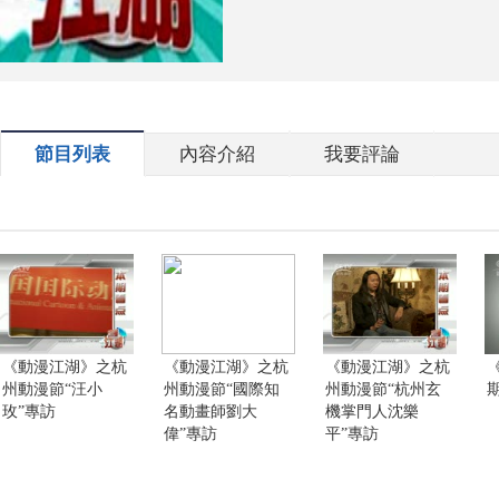
節目列表
內容介紹
我要評論
《動漫江湖》之杭
《動漫江湖》之杭
《動漫江湖》之杭
州動漫節“汪小
州動漫節“國際知
州動漫節“杭州玄
玫”專訪
名動畫師劉大
機掌門人沈樂
偉”專訪
平”專訪