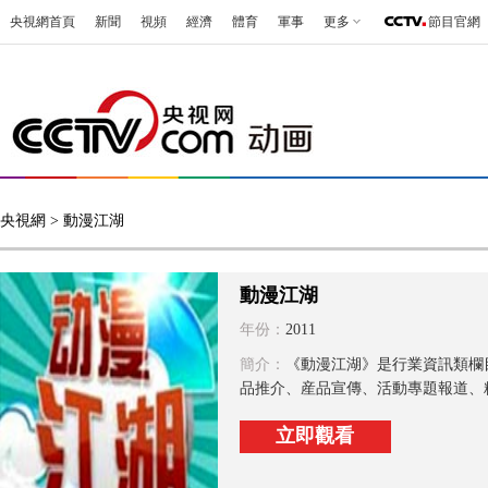
央視網首頁
新聞
視頻
經濟
體育
軍事
更多
節目官網
央視網
> 動漫江湖
動漫江湖
年份：
2011
簡介：
《動漫江湖》是行業資訊類欄
品推介、産品宣傳、活動專題報道、精
立即觀看