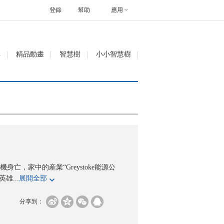
登錄
幫助
應用
單
精品動畫
智慧樹
小小智慧樹
，家中的産業“Greystoke能源公
...
展開全部
分享到：