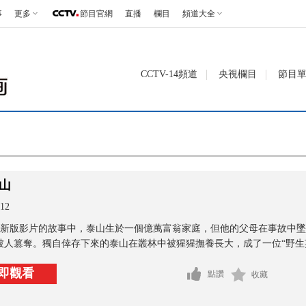
事
更多
節目官網
直播
欄目
頻道大全
CCTV-14頻道
央視欄目
節目
山
12
新版影片的故事中，泰山生於一個億萬富翁家庭，但他的父母在事故中墜機身亡
被人篡奪。獨自倖存下來的泰山在叢林中被猩猩撫養長大，成了一位“野生英雄
即觀看
點讚
收藏