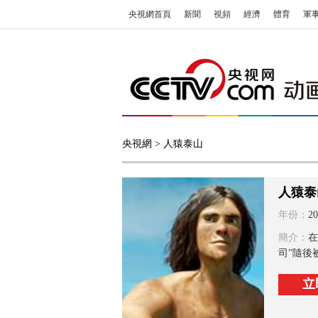
央視網首頁
新聞
視頻
經濟
體育
軍
央視網
> 人猿泰山
人猿泰
年份：
20
簡介：
在
司”隨後
立