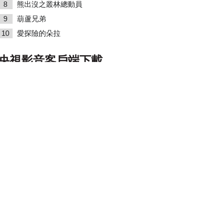
8
熊出沒之叢林總動員
9
葫蘆兄弟
10
愛探險的朵拉
央視影音客戶端下載
PC客戶端下載
移動客戶端下載
中心