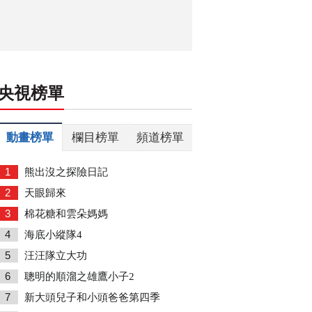
央視榜單
動畫榜單
欄目榜單
頻道榜單
1
熊出沒之探險日記
2
天眼歸來
3
棉花糖和雲朵媽媽
4
海底小縱隊4
5
汪汪隊立大功
6
聰明的順溜之雄鷹小子2
7
新大頭兒子和小頭爸爸第四季