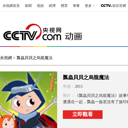
央視網首頁
新聞
視頻
經濟
體育
軍事
更多
節目官網
央視網
> 瓢蟲貝貝之烏龍魔法
瓢蟲貝貝之烏龍魔法
年份：
2011
簡介：
《瓢蟲貝貝之烏龍魔法》故事
遭遇在一起，瓢蟲一族若沒有了族印種
立即觀看