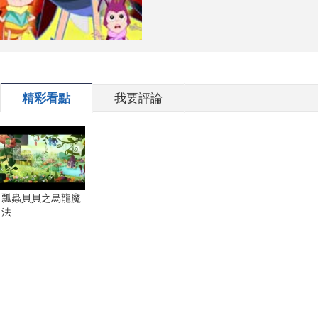
精彩看點
我要評論
瓢蟲貝貝之烏龍魔
法