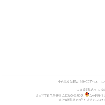
中央電視台網站
|
關於CCTV.com
|
人
中央廣播電視總台 央視
違法和不良信息舉報
京ICP證060535號
京公網安備 11
網上傳播視聽節目許可證號 0102002