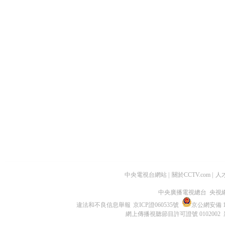
中央電視台網站
|
關於CCTV.com
|
人
中央廣播電視總台 央視
違法和不良信息舉報
京ICP證060535號
京公網安備 11
網上傳播視聽節目許可證號 0102002