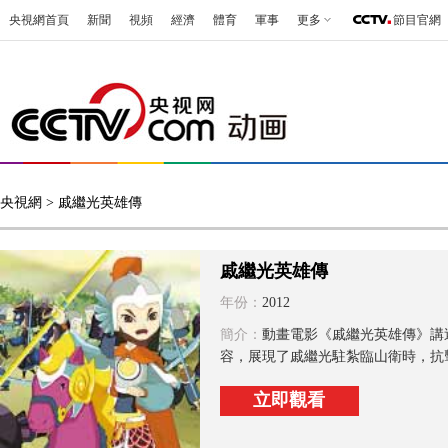
央視網首頁
新聞
視頻
經濟
體育
軍事
更多
節目官網
央視網
> 戚繼光英雄傳
戚繼光英雄傳
年份：
2012
簡介：
動畫電影《戚繼光英雄傳》講
容，展現了戚繼光駐紮臨山衛時，抗擊
立即觀看