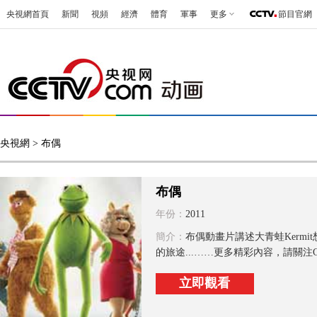
央視網首頁
新聞
視頻
經濟
體育
軍事
更多
節目官網
央視網
> 布偶
布偶
年份：
2011
簡介：
布偶動畫片講述大青蛙Kerm
的旅途...……更多精彩內容，請關注
立即觀看