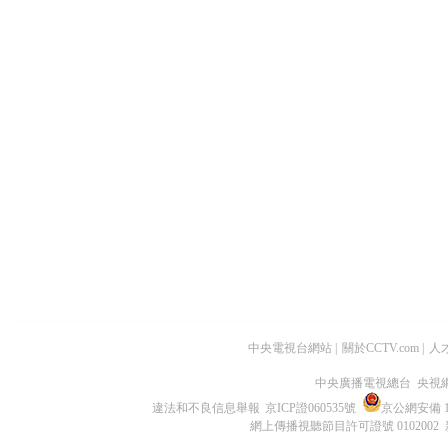
中央電視台網站
|
關於CCTV.com
|
人
中央廣播電視總台 央視
違法和不良信息舉報
京ICP證060535號
京公網安備 11
網上傳播視聽節目許可證號 0102002