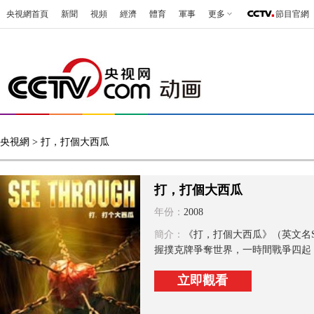
央視網首頁
新聞
視頻
經濟
體育
軍事
更多
節目官網
央視網
> 打，打個大西瓜
打，打個大西瓜
年份：
2008
簡介：
《打，打個大西瓜》（英文名S
握撲克牌爭奪世界，一時間戰爭四起，
立即觀看