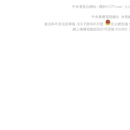
中央電視台網站
|
關於CCTV.com
|
人
中央廣播電視總台 央視
違法和不良信息舉報
京ICP證060535號
京公網安備 11
網上傳播視聽節目許可證號 0102002