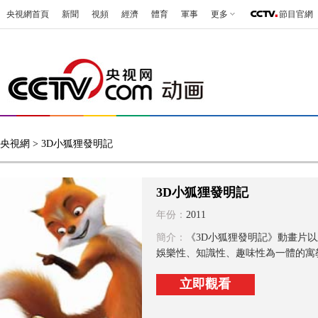
央視網首頁
新聞
視頻
經濟
體育
軍事
更多
節目官網
央視網
> 3D小狐狸發明記
3D小狐狸發明記
年份：
2011
簡介：
《3D小狐狸發明記》動畫片
娛樂性、知識性、趣味性為一體的寓
立即觀看