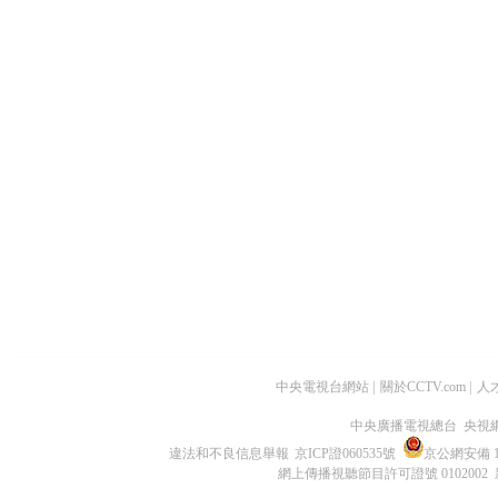
中央電視台網站
|
關於CCTV.com
|
人
中央廣播電視總台 央視
違法和不良信息舉報
京ICP證060535號
京公網安備 11
網上傳播視聽節目許可證號 0102002