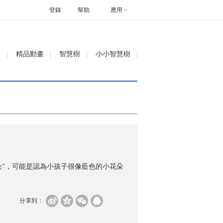
登錄
幫助
應用
單
精品動畫
智慧樹
小小智慧樹
朵”，可能是認為小孩子很像藍色的小花朵
分享到：