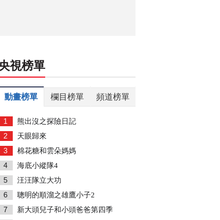
央視榜單
動畫榜單
欄目榜單
頻道榜單
1
熊出沒之探險日記
2
天眼歸來
3
棉花糖和雲朵媽媽
4
海底小縱隊4
5
汪汪隊立大功
6
聰明的順溜之雄鷹小子2
7
新大頭兒子和小頭爸爸第四季