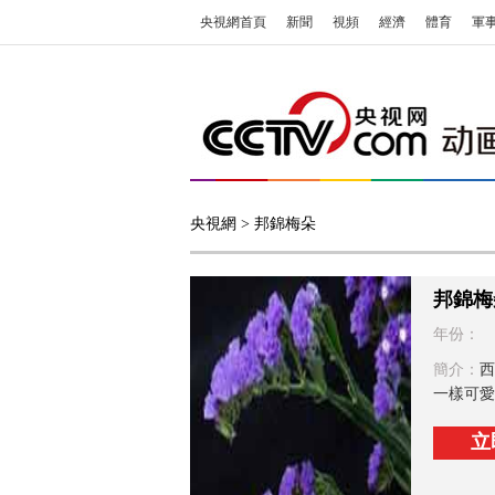
央視網首頁
新聞
視頻
經濟
體育
軍
央視網
> 邦錦梅朵
邦錦梅
年份：
簡介：
西
一樣可愛
立