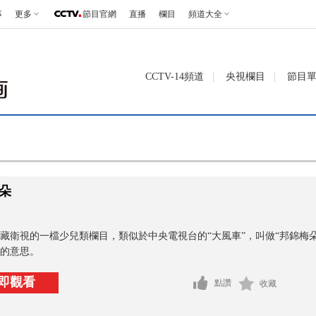
事
更多
節目官網
直播
欄目
頻道大全
CCTV-14頻道
央視欄目
節目
朵
藏衛視的一檔少兒類欄目，類似於中央電視台的“大風車”，叫做“邦錦梅
的意思。
即觀看
點讚
收藏