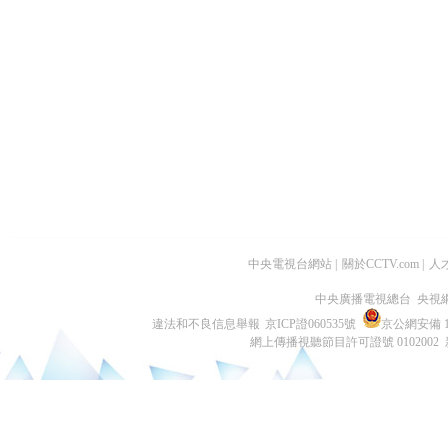
中央電視台網站
|
關於CCTV.com
|
人
中央廣播電視總台 央視
違法和不良信息舉報
京ICP證060535號
京公網安備 11
網上傳播視聽節目許可證號 0102002