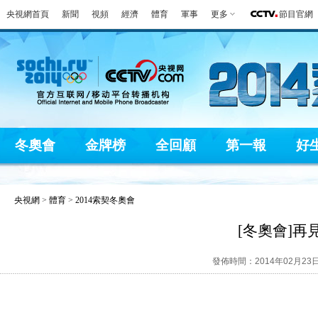
央視網首頁
新聞
視頻
經濟
體育
軍事
更多
節目官網
冬奧會
金牌榜
全回顧
第一報
好
央視網
>
體育
>
2014索契冬奧會
[冬奧會]
發佈時間：2014年02月23日 