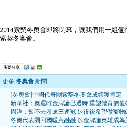
2014索契冬奧會即將閉幕，讓我們用一組
索契冬奧會。
我要分享：
更多
冬奧會
新聞
[冬奧會]中國代表團索契冬奧會成績獲肯定
新華社：奧運唯金牌論已過時 重塑體育價值
周洋：暫不去考慮三連冠 退役後希望做寵物
冬奧代表團回國暖意融融 以金牌論英雄成為