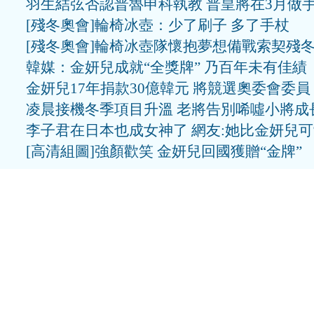
羽生結弦否認普魯申科執教 普皇將在3月做
[殘冬奧會]輪椅冰壺：少了刷子 多了手杖
[殘冬奧會]輪椅冰壺隊懷抱夢想備戰索契殘
韓媒：金妍兒成就“全獎牌” 乃百年未有佳績
金妍兒17年捐款30億韓元 將競選奧委會委員
凌晨接機冬季項目升溫 老將告別唏噓小將成
李子君在日本也成女神了 網友:她比金妍兒
[高清組圖]強顏歡笑 金妍兒回國獲贈“金牌”