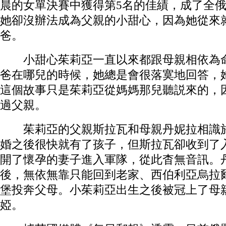
晨的女單決賽中獲得第5名的佳績，成了全俄
她卻沒辦法成為父親的小甜心，因為她從來
爸。
小甜心茱莉亞一直以來都跟母親相依為命
爸在哪兒的時候，她總是會很落寞地回答，
這個故事只是茱莉亞從媽媽那兒聽説來的，
過父親。
茱莉亞的父親斯拉瓦和母親丹妮拉相識於
婚之後很快就有了孩子，但斯拉瓦卻收到了
開了懷孕的妻子進入軍隊，從此杳無音訊。
後，無依無靠只能回到老家、西伯利亞烏拉
堡投奔父母。小茱莉亞出生之後被冠上了母
婭。