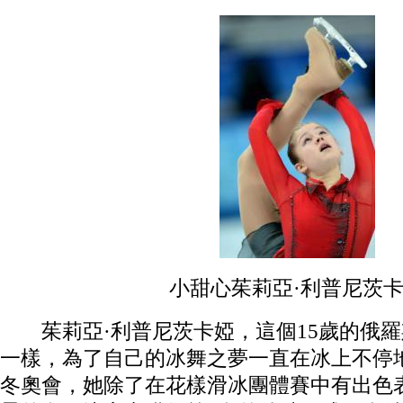
小甜心茱莉亞·利普尼茨
茱莉亞·利普尼茨卡婭，這個15歲的俄羅
一樣，為了自己的冰舞之夢一直在冰上不停
冬奧會，她除了在花樣滑冰團體賽中有出色