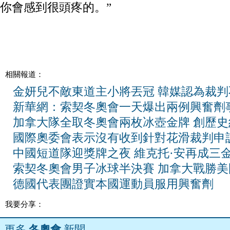
你會感到很頭疼的。”
相關報道：
金妍兒不敵東道主小將丟冠 韓媒認為裁判
新華網：索契冬奧會一天爆出兩例興奮劑
加拿大隊全取冬奧會兩枚冰壺金牌 創歷史
國際奧委會表示沒有收到針對花滑裁判申
中國短道隊迎獎牌之夜 維克托·安再成三
索契冬奧會男子冰球半決賽 加拿大戰勝美
德國代表團證實本國運動員服用興奮劑
我要分享：
更多
冬奧會
新聞