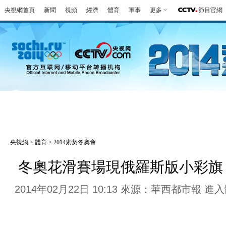
央視網首頁
新聞
視頻
經濟
體育
軍事
更多
節目官網
冬奧會
金牌榜
全回顧
第一報
好
央視網
>
體育
>
2014索契冬奧會
冬奧花滑賽場現俄羅斯版小彩旗
2014年02月22日 10:13 來源：華西都市報
進入