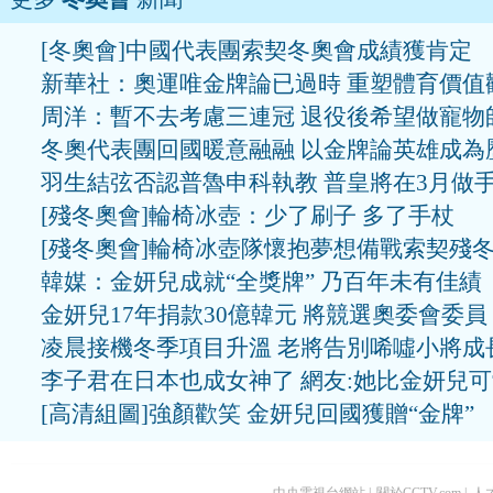
[冬奧會]中國代表團索契冬奧會成績獲肯定
新華社：奧運唯金牌論已過時 重塑體育價值
周洋：暫不去考慮三連冠 退役後希望做寵物
冬奧代表團回國暖意融融 以金牌論英雄成為
羽生結弦否認普魯申科執教 普皇將在3月做
[殘冬奧會]輪椅冰壺：少了刷子 多了手杖
[殘冬奧會]輪椅冰壺隊懷抱夢想備戰索契殘
韓媒：金妍兒成就“全獎牌” 乃百年未有佳績
金妍兒17年捐款30億韓元 將競選奧委會委員
凌晨接機冬季項目升溫 老將告別唏噓小將成
李子君在日本也成女神了 網友:她比金妍兒
[高清組圖]強顏歡笑 金妍兒回國獲贈“金牌”