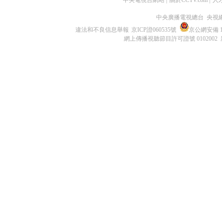
中央電視台網站
|
關於CCTV.com
|
人
中央廣播電視總台 央視
違法和不良信息舉報
京ICP證060535號
京公網安備 11
網上傳播視聽節目許可證號 0102002