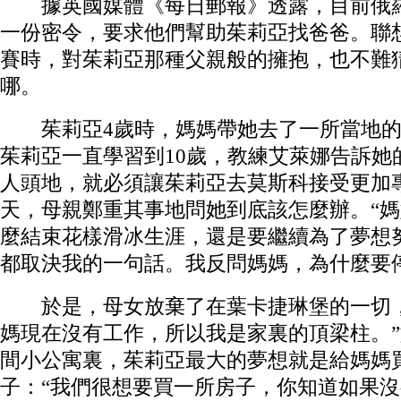
據英國媒體《每日郵報》透露，目前俄羅
一份密令，要求他們幫助茱莉亞找爸爸。聯
賽時，對茱莉亞那種父親般的擁抱，也不難
哪。
茱莉亞4歲時，媽媽帶她去了一所當地的
茱莉亞一直學習到10歲，教練艾萊娜告訴她
人頭地，就必須讓茱莉亞去莫斯科接受更加
天，母親鄭重其事地問她到底該怎麼辦。“
麼結束花樣滑冰生涯，還是要繼續為了夢想
都取決我的一句話。我反問媽媽，為什麼要
於是，母女放棄了在葉卡捷琳堡的一切，
媽現在沒有工作，所以我是家裏的頂梁柱。
間小公寓裏，茱莉亞最大的夢想就是給媽媽
子：“我們很想要買一所房子，你知道如果