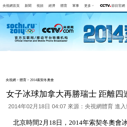
央視網首頁
新聞
視頻
經濟
體育
軍事
更多
節目官網
冬奧會
金牌榜
全回顧
第一報
好
央視網
>
體育
>
2014索契冬奧會
女子冰球加拿大再勝瑞士 距離四
2014年02月18日 04:07 來源：央視網體育
進入
北京時間2月18日，2014年索契冬奧會