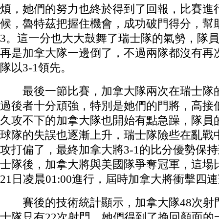
煩，她們的努力也終於得到了回報，比賽進行
候，魯特茲把握住機會，成功破門得分，幫助
3。這一分也大大鼓舞了瑞士隊的氣勢，隊
再是加拿大隊一邊倒了，不過兩隊都沒有再
隊以3-1領先。
最後一節比賽，加拿大隊兩次在瑞士隊的
過後者十分頑強，特別是她們的門將，高接
久攻不下的加拿大隊也開始有點急躁，隊員
球隊的失誤也逐漸上升，瑞士隊險些在亂戰
攻打偏了，最終加拿大將3-1的比分優勢保
士隊後，加拿大將與美國隊爭奪冠軍，這場
21日凌晨01:00進行，屆時加拿大將衝擊四
賽後的技術統計顯示，加拿大隊48次射門
士隊只有22次射門，她們得到了挽回顏面的