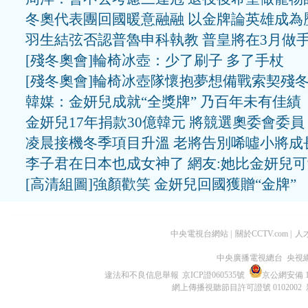
冬奧代表團回國暖意融融 以金牌論英雄成為
羽生結弦否認普魯申科執教 普皇將在3月做
[殘冬奧會]輪椅冰壺：少了刷子 多了手杖
[殘冬奧會]輪椅冰壺隊懷抱夢想備戰索契殘
韓媒：金妍兒成就“全獎牌” 乃百年未有佳績
金妍兒17年捐款30億韓元 將競選奧委會委員
凌晨接機冬季項目升溫 老將告別唏噓小將成
李子君在日本也成女神了 網友:她比金妍兒
[高清組圖]強顏歡笑 金妍兒回國獲贈“金牌”
中央電視台網站
|
關於CCTV.com
|
人
中央廣播電視總台 央視
違法和不良信息舉報
京ICP證060535號
京公網安備 11
網上傳播視聽節目許可證號 0102002