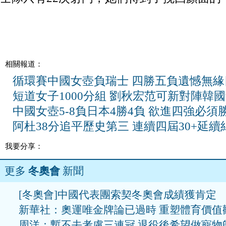
相關報道：
循環賽中國女壺負瑞士 四勝五負遺憾無緣
短道女子1000分組 劉秋宏范可新對陣韓
中國女壺5-8負日本4勝4負 欲進四強必須
阿杜38分追平歷史第三 連續四屆30+延續
我要分享：
更多
冬奧會
新聞
[冬奧會]中國代表團索契冬奧會成績獲肯定
新華社：奧運唯金牌論已過時 重塑體育價值
周洋：暫不去考慮三連冠 退役後希望做寵物