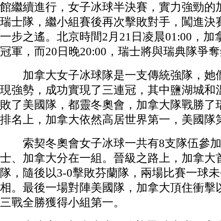
館繼續進行，女子冰球半決賽，實力強勁的加
瑞士隊，繼小組賽後再次擊敗對手，闖進決
一步之遙。北京時間2月21日凌晨01:00，
冠軍，而20日晚20:00，瑞士將與瑞典隊爭
加拿大女子冰球隊是一支傳統強隊，她們
現強勢，成功實現了三連冠，其中鹽湖城和
敗了美國隊，都靈冬奧會，加拿大隊戰勝了
排名上，加拿大依然高居世界第一，美國隊
索契冬奧會女子冰球一共有8支隊伍參加
士、加拿大分在一組。晉級之路上，加拿大首
隊，隨後以3-0擊敗芬蘭隊，兩場比賽一球
相。最後一場對陣美國隊，加拿大頂住衝擊以
三戰全勝獲得小組第一。