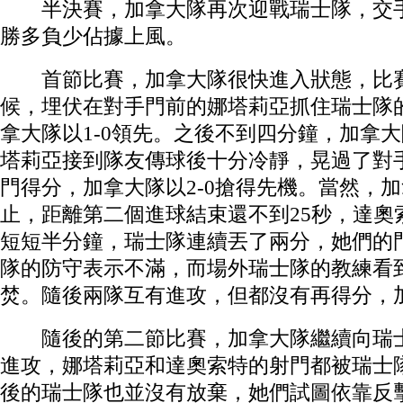
半決賽，加拿大隊再次迎戰瑞士隊，交手
勝多負少佔據上風。
首節比賽，加拿大隊很快進入狀態，比賽進
候，埋伏在對手門前的娜塔莉亞抓住瑞士隊
拿大隊以1-0領先。之後不到四分鐘，加拿
塔莉亞接到隊友傳球後十分冷靜，晃過了對
門得分，加拿大隊以2-0搶得先機。當然，
止，距離第二個進球結束還不到25秒，達奧
短短半分鐘，瑞士隊連續丟了兩分，她們的
隊的防守表示不滿，而場外瑞士隊的教練看
焚。隨後兩隊互有進攻，但都沒有再得分，加
隨後的第二節比賽，加拿大隊繼續向瑞士
進攻，娜塔莉亞和達奧索特的射門都被瑞士
後的瑞士隊也並沒有放棄，她們試圖依靠反