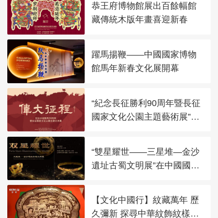
恭王府博物館展出百餘幅館
藏傳統木版年畫喜迎新春
躍馬揚鞭——中國國家博物
館馬年新春文化展開幕
“紀念長征勝利90周年暨長征
國家文化公園主題藝術展”在
太廟藝術館開幕
“雙星耀世——三星堆—金沙
遺址古蜀文明展”在中國國家
博物館展出
【文化中國行】紋藏萬年 歷
久彌新 探尋中華紋飾紋樣之