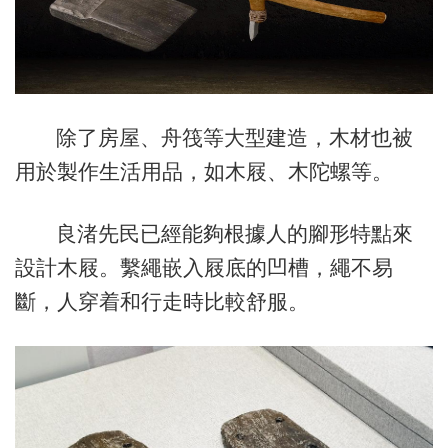
除了房屋、舟筏等大型建造，木材也被
用於製作生活用品，如木屐、木陀螺等。
良渚先民已經能夠根據人的腳形特點來
設計木屐。繫繩嵌入屐底的凹槽，繩不易
斷，人穿着和行走時比較舒服。