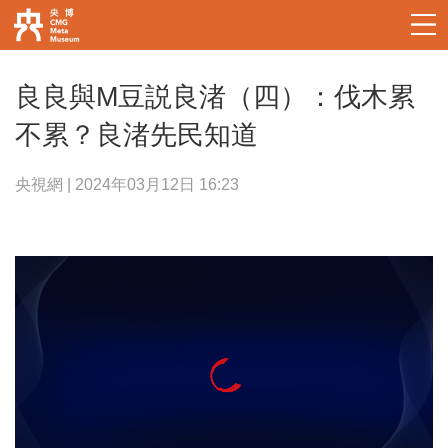
良良與M豆説良渚（四）：伐木累
不累？良渚先民知道
央視網 | 2024年03月12日 16:23