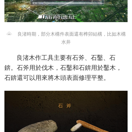
良渚時期，部分木構件表面還有榫卯結構，比如木構
水井
良渚木作工具主要有石斧、石鑿、石
錛。石斧用於伐木，石鑿和石錛用於鑿木，
石錛還可以用來將木頭表面修理平整。