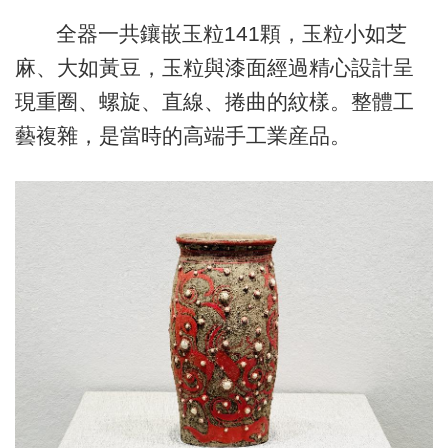
全器一共鑲嵌玉粒141顆，玉粒小如芝
麻、大如黃豆，玉粒與漆面經過精心設計呈
現重圈、螺旋、直線、捲曲的紋樣。整體工
藝複雜，是當時的高端手工業産品。