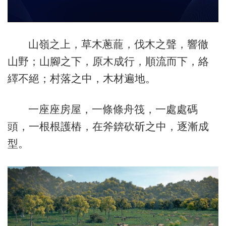
山嶺之上，草木蔥蘢，伐木之聲，響徹
山野；山腳之下，原木成行，順流而下，絡
繹不絕；村落之中，木材遍地。
一座座房屋，一條條舟筏，一處處碼
頭，一根根護樁，在斧錛砍斫之中，逐漸成
型。