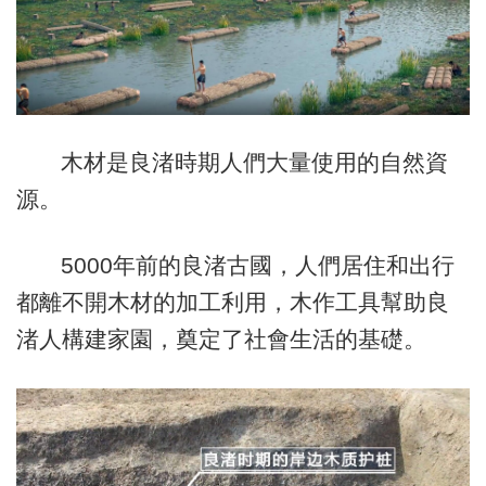
木材是良渚時期人們大量使用的自然資
源。
5000年前的良渚古國，人們居住和出行
都離不開木材的加工利用，木作工具幫助良
渚人構建家園，奠定了社會生活的基礎。