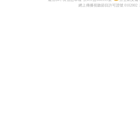
網上傳播視聽節目許可證號 0102002