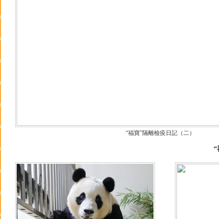
“福寶”隔離檢疫日記（二）