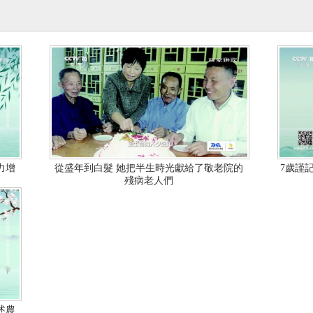
力增
從盛年到白髮 她把半生時光獻給了敬老院的
7歲謹
殘病老人們
述農