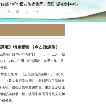
家講壇》特別節目《今古話溧陽》
陽》於2021年4月7日、8日、9日三天，在
CCTV10，午間12點檔播出。每天一集，共
0分鐘。
題分別為：《焦尾留音讀書檯》、《向來
》、《義女振窮溧水灣》，分別表現了溧陽書
孝美德、信義之風等主題內容。主題設定從溧
的解讀與傳承出發，映照中國優秀傳統文化和
心價值觀。