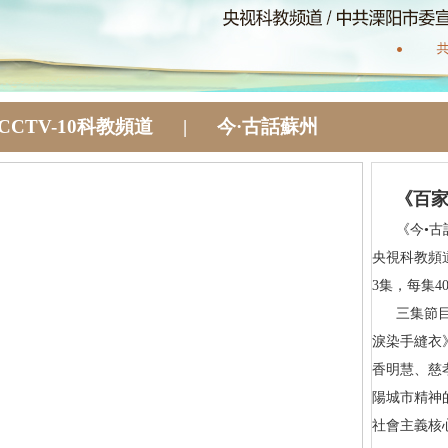
CCTV-10科教頻道
|
今·古話蘇州
《百
《今•古話溧
央視科教頻道
3集，每集4
三集節目標
淚染手縫衣
香明慧、慈
陽城市精神
社會主義核