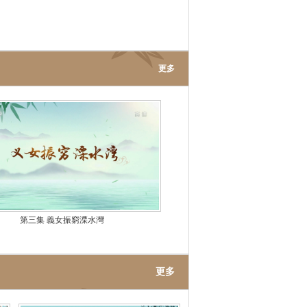
更多
第三集 義女振窮溧水灣
更多