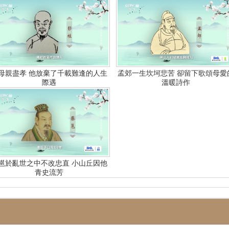
母親盡孝 他放棄了千載難逢的人生
孟郊一生坎坷悲苦 卻留下歌頌母愛
際遇
溫暖詩作
邕於亂世之中不改忠直 小山丘因他
青史流芳