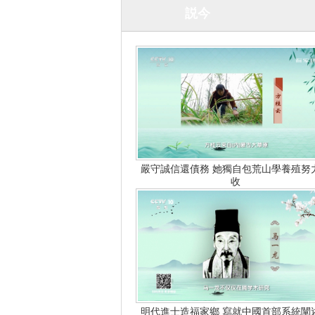
説今
嚴守誠信還債務 她獨自包荒山學養殖努
收
明代進士造福家鄉 寫就中國首部系統闡