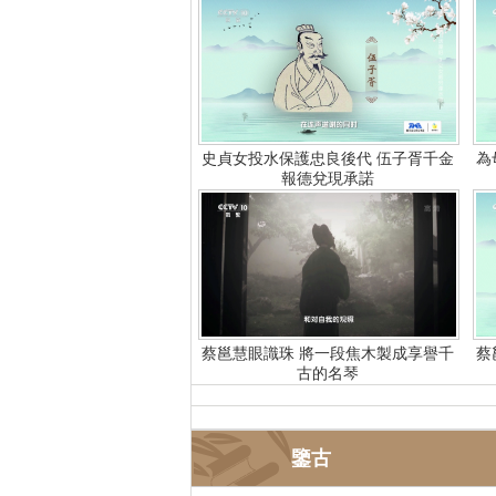
史貞女投水保護忠良後代 伍子胥千金
為
報德兌現承諾
蔡邕慧眼識珠 將一段焦木製成享譽千
蔡
古的名琴
鑒古