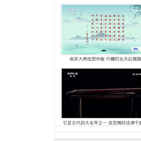
南宋大將抵禦外敵 巾幗烈女共赴國
它是古代四大名琴之一 造型獨特流傳千