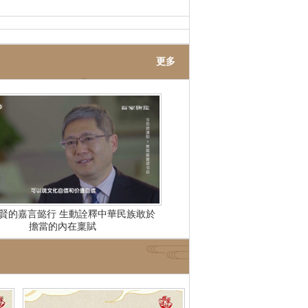
更多
賢的嘉言懿行 生動詮釋中華民族敢於
擔當的內在稟賦