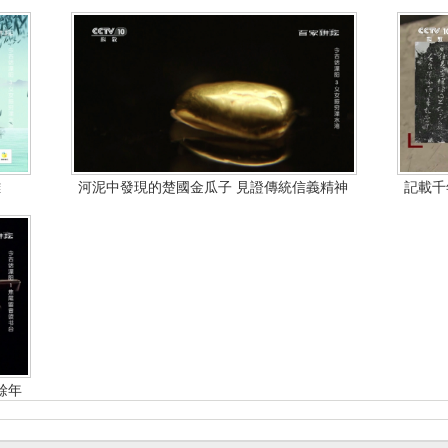
難
河泥中發現的楚國金瓜子 見證傳統信義精神
記載千
餘年