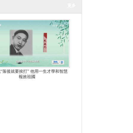
更多
記“落後就要挨打” 他用一生才學和智慧
報效祖國