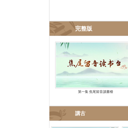
完整版
第一集 焦尾留音讀書檯
講古