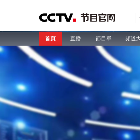
首頁
直播
節目單
頻道
綜合
新聞
財經
綜藝
中文國際
體育