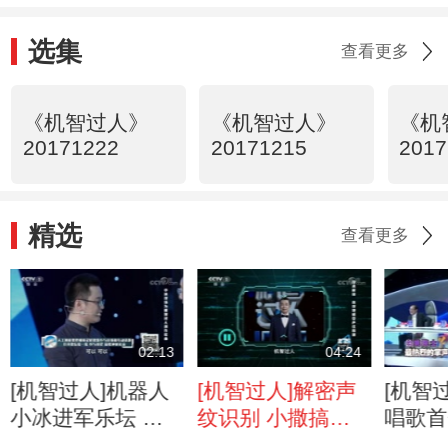
选集
查看更多
《机智过人》
《机智过人》
《机
20171222
20171215
2017
精选
查看更多
02:13
04:24
[机智过人]机器人
[机智过人]解密声
[机智
小冰进军乐坛 两
纹识别 小撒搞怪
唱歌首
秒成曲实力惊人
朗诵难逃小思“耳
也有文