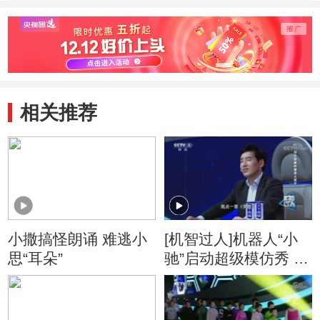
朵”
相关推荐
小撒搞怪朗诵 难逃小
[机智过人]机器人“小
思“耳朵”
驰”启动超级模仿秀 一
开嗓竟是真假难辨