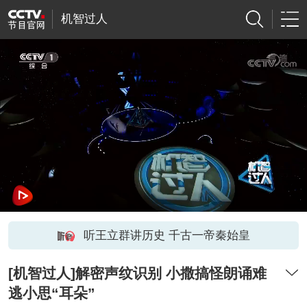
机智过人
听王立群讲历史 千古一帝秦始皇
[机智过人]解密声纹识别 小撒搞怪朗诵难
逃小思“耳朵”