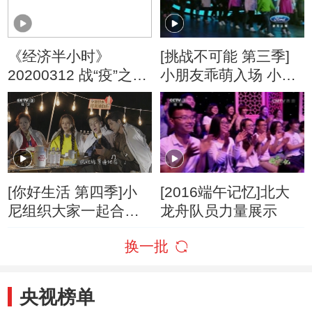
《经济半小时》
[挑战不可能 第三季]
20200312 战“疫”之中
小朋友乖萌入场 小撒
的科技之光
兴奋得走路都顺拐
[你好生活 第四季]小
[2016端午记忆]北大
尼组织大家一起合唱
龙舟队员力量展示
举杯欢度夜晚
换一批
央视榜单