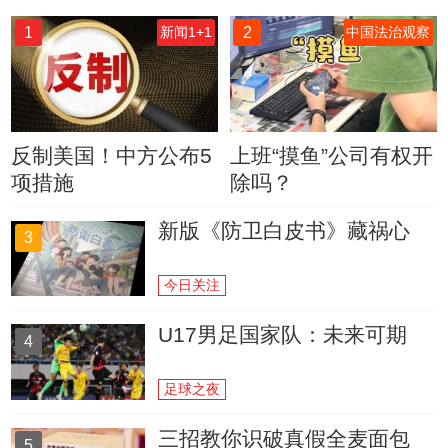
1
2
新闻1+1
中国法治观察
反制美国！中方公布5
上班“摸鱼”公司有权开
项措施
除吗？
新版《防卫白皮书》藏祸心
3
今日关注
U17男足国家队：未来可期
4
足球之夜
三招教你识破真假全麦面包
5