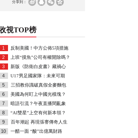
分享到：
收視TOP榜
1
反制美國！中方公佈5項措施
2
上班“摸魚”公司有權開除嗎？
3
新版《防衛白皮書》藏禍心
4
U17男足國家隊：未來可期
5
三招教你識破真假全麥麵包
6
美國為何盯上中國光模塊？
7
暗語引流？午夜直播間亂象
8
“AI雙星”上空有何新本領？
9
百年潮起 再現張謇傳奇人生
10
一醋一面 “酸”出億萬財路