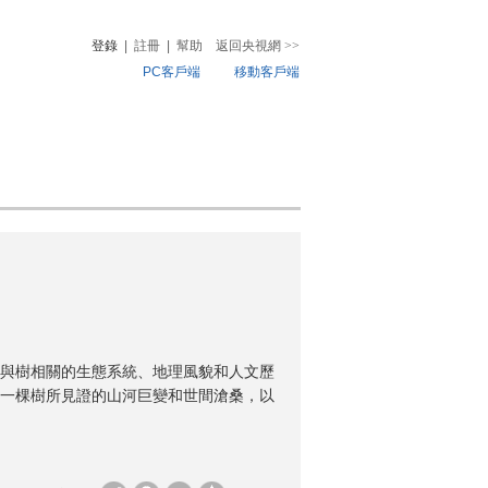
登錄
|
註冊
|
幫助
返回央視網
>>
PC客戶端
移動客戶端
音
熱榜
微視頻
兒
音樂
體育賽事
農業農村
與樹相關的生態系統、地理風貌和人文歷
一棵樹所見證的山河巨變和世間滄桑，以