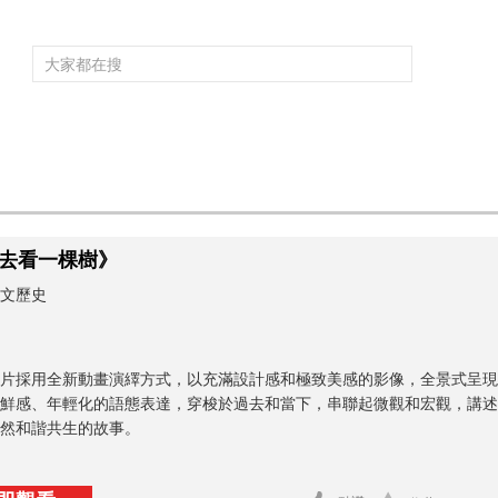
頻道大全
欄目大全
片庫
4K專區
聽
育
電影
國防軍事
電視劇
紀錄
科教
戲曲
社會與法
少
去看一棵樹》
文歷史
片採用全新動畫演繹方式，以充滿設計感和極致美感的影像，全景式呈現
鮮感、年輕化的語態表達，穿梭於過去和當下，串聯起微觀和宏觀，講述
然和諧共生的故事。