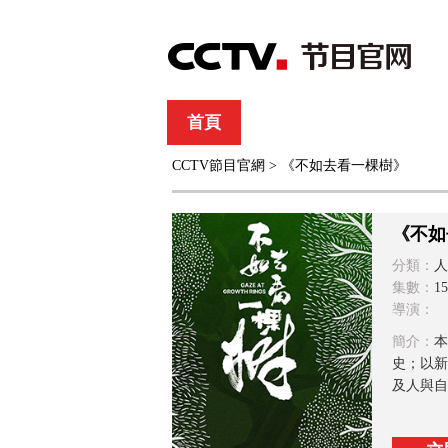
首頁
直播
節目單
CCTV節目官網
> 《不如去看一棵樹》
綜合
新聞
財經
綜藝
中文國際
體
《不如
分類：
人
集數：
15
導演：
簡介：
本
史；以新
及人與自