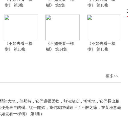
樹》 第8集
樹》 第9集
樹》 第10集
《不如去看一棵
《不如去看一棵
《不如去看一棵
樹》 第13集
樹》 第14集
樹》 第15集
更多>>
植物登陸大地，但那時，它們還很柔軟，無法站立，漸漸地，它們長出粗
這便是最早的樹。從一開始，我們就跟樹結下了不解之緣，在某種意義
如去看一棵樹》 第1集）