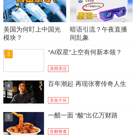
美国为何盯上中国光
暗语引流？午夜直播
模块？
间乱象
“AI双星”上空有何新本领？
3
共同关注
百年潮起 再现张謇传奇人生
4
文化十分
一醋一面 “酸”出亿万财路
5
生财有道