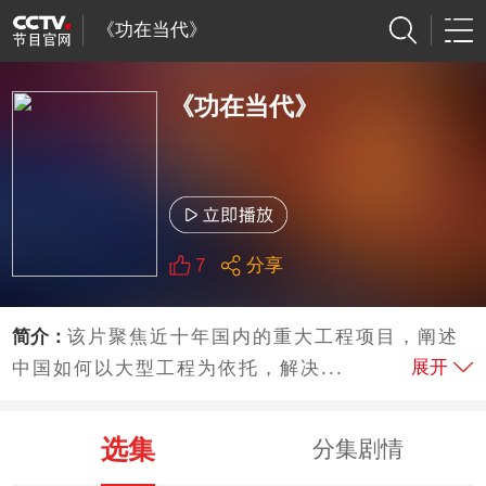
《功在当代》
《功在当代》
7
分享
简介：
该片聚焦近十年国内的重大工程项目，阐述
展开
中国如何以大型工程为依托，解决...
选集
分集剧情