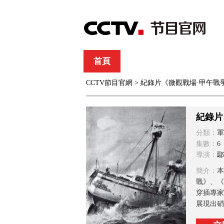
首頁
直播
節目單
CCTV節目官網
> 紀錄片《微觀戰場·甲午戰
綜合
新聞
財經
綜藝
中文國際
體
紀錄片
分類：
軍
集數：
6
導演：
鄢
簡介：
本
戰》、《
穿插專家
展現出硝