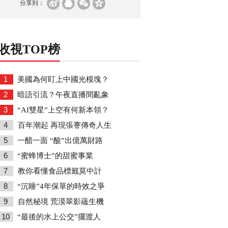
分享到：
收視TOP榜
1
美國為何盯上中國光模塊？
2
暗語引流？午夜直播間亂象
3
“AI雙星”上空有何新本領？
4
百年潮起 再現張謇傳奇人生
5
一醋一面 “酸”出億萬財路
6
“蜜蜂博士”的甜蜜事業
7
教你看懂食品標籤莫中計
8
“沉睡”4年保單的時效之爭
9
自然秘境 荒漠翠影蘊生機
10
“最後的水上公交”擺渡人