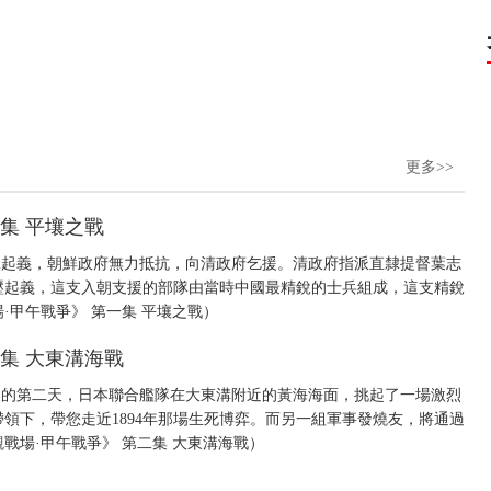
更多>>
集 平壤之戰
東學黨起義，朝鮮政府無力抵抗，向清政府乞援。清政府指派直隸提督葉志
壓起義，這支入朝支援的部隊由當時中國最精銳的士兵組成，這支精銳
·甲午戰爭》 第一集 平壤之戰）
集 大東溝海戰
陷落後的第二天，日本聯合艦隊在大東溝附近的黃海海面，挑起了一場激烈
領下，帶您走近1894年那場生死博弈。而另一組軍事發燒友，將通過
戰場·甲午戰爭》 第二集 大東溝海戰）