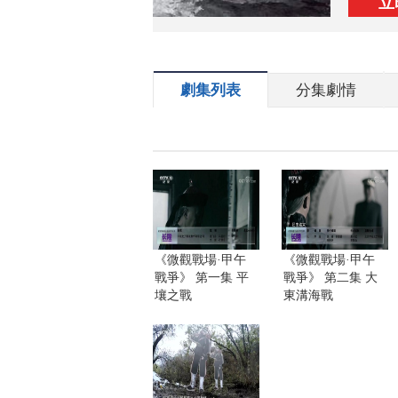
立
劇集列表
分集劇情
《微觀戰場·甲午
《微觀戰場·甲午
戰爭》 第一集 平
戰爭》 第二集 大
壤之戰
東溝海戰