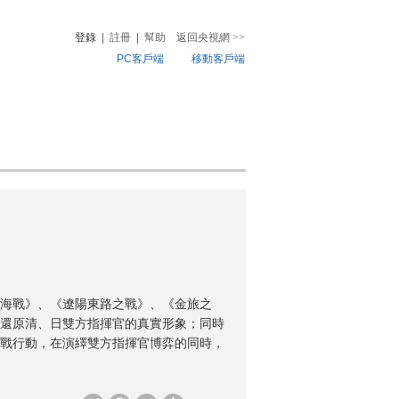
登錄
|
註冊
|
幫助
返回央視網
>>
PC客戶端
移動客戶端
音
熱榜
微視頻
兒
音樂
體育賽事
農業農村
海戰》、《遼陽東路之戰》、《金旅之
還原清、日雙方指揮官的真實形象；同時
戰行動，在演繹雙方指揮官博弈的同時，