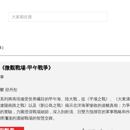
頻道大全
欄目大全
片庫
4K專區
聽
爭》
育
電影
國防軍事
電視劇
紀錄
科教
戲曲
社會與法
少
《微觀戰場·甲午戰爭》
事
鬱 邵丹彤
系列將再現備受世界矚目的甲午海、陸大戰，從《平壤之戰》、《大東溝
遼陽南路之戰》以及《劉公島之戰》揭示北洋海軍慘敗的迷離真相；力爭
的實驗，力圖澄清戰場細節，深入剖析清、日雙方指揮官的軍事戰略和作
煙瀰漫的濃縮戰場的智慧交鋒。