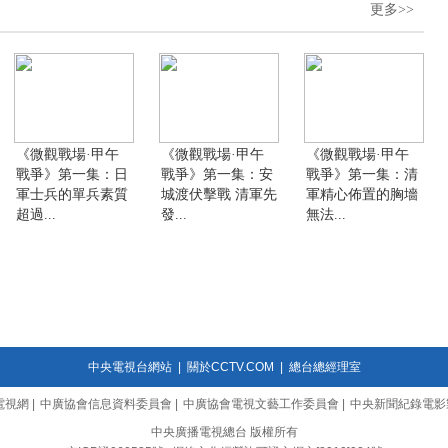
更多>>
《微觀戰場·甲午
《微觀戰場·甲午
《微觀戰場·甲午
戰爭》第一集：日
戰爭》第一集：安
戰爭》第一集：清
軍士兵的單兵素質
城渡伏擊戰 清軍先
軍精心佈置的胸墻
超過...
發...
無法...
中央電視台網站
|
關於CCTV.COM
|
總台總經理室
電視網
|
中廣協會信息資料委員會
|
中廣協會電視文藝工作委員會
|
中央新聞紀錄電影
中央廣播電視總台 版權所有