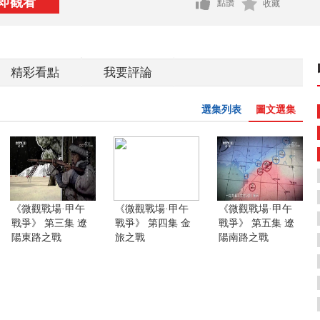
即觀看
點讚
收藏
精彩看點
我要評論
選集列表
圖文選集
《微觀戰場·甲午
《微觀戰場·甲午
《微觀戰場·甲午
戰爭》 第三集 遼
戰爭》 第四集 金
戰爭》 第五集 遼
陽東路之戰
旅之戰
陽南路之戰