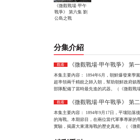
《微觀戰場·甲午
戰爭》 第六集 劉
公島之戰
分集介紹
《微觀戰場·甲午戰爭》 第一
觀看
本集主要內容： 1894年6月，朝鮮爆發
超率領兩千精銳之師入朝，幫助朝鮮政府鎮
部隊配備了當時最先進的武器。（《微觀戰場
《微觀戰場·甲午戰爭》 第二
觀看
本集主要內容： 1894年9月17日，平壤
的海戰。本期節目，在兩位當代軍事專家的帶
實驗，揭露大東溝海戰的歷史真相。（《微觀