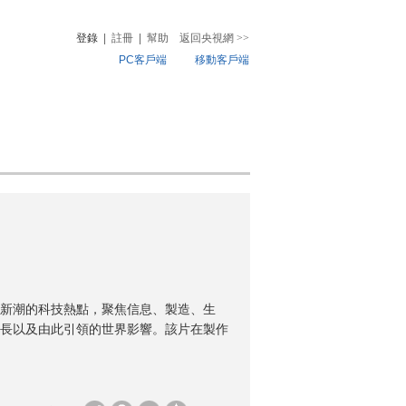
登錄
|
註冊
|
幫助
返回央視網
>>
PC客戶端
移動客戶端
音
熱榜
微視頻
兒
音樂
體育賽事
農業農村
新潮的科技熱點，聚焦信息、製造、生
長以及由此引領的世界影響。該片在製作