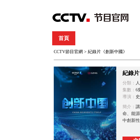
首頁
直播
節目單
CCTV節目官網
> 紀錄片《創新中國》
綜合
新聞
財經
綜藝
中文國際
體
紀錄片
分類：
人
集數：
6
導演：
史
簡介：
講
命、能源
中創新性