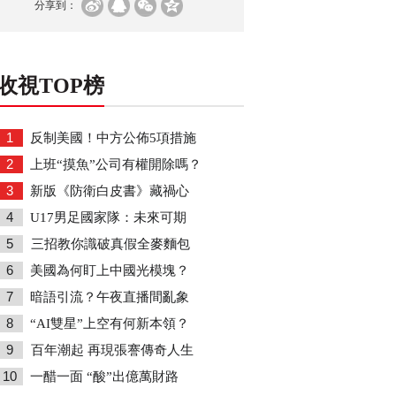
分享到：
收視TOP榜
1
反制美國！中方公佈5項措施
2
上班“摸魚”公司有權開除嗎？
3
新版《防衛白皮書》藏禍心
4
U17男足國家隊：未來可期
5
三招教你識破真假全麥麵包
6
美國為何盯上中國光模塊？
7
暗語引流？午夜直播間亂象
8
“AI雙星”上空有何新本領？
9
百年潮起 再現張謇傳奇人生
10
一醋一面 “酸”出億萬財路