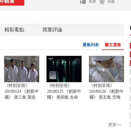
即觀看
點讚
收藏
精彩看點
我要評論
選集列表
圖文選集
《特別呈現》
《特別呈現》
《特別呈現》
20180124 《創新中
20180125 《創新中
20180126 《創新中
國》 第三集 製造
國》 第四集 生命
國》 第五集 空海
更多>>