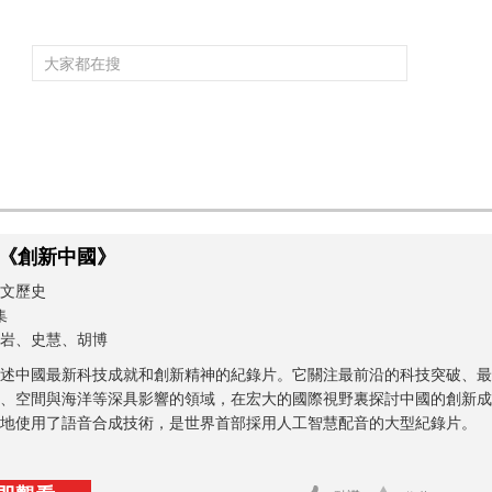
頻道大全
欄目大全
片庫
4K專區
聽
育
電影
國防軍事
電視劇
紀錄
科教
戲曲
社會與法
少
《創新中國》
文歷史
集
岩、史慧、胡博
述中國最新科技成就和創新精神的紀錄片。它關注最前沿的科技突破、最
、空間與海洋等深具影響的領域，在宏大的國際視野裏探討中國的創新成
地使用了語音合成技術，是世界首部採用人工智慧配音的大型紀錄片。