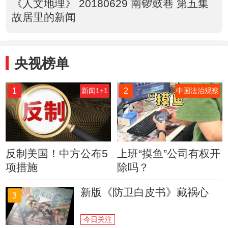
《人文地理》 20180629 南锣鼓巷 第五集
故居里的新闻
央视榜单
1
2
新闻1+1
中国法治观察
反制美国！中方公布5
上班“摸鱼”公司有权开
项措施
除吗？
新版《防卫白皮书》藏祸心
3
今日关注