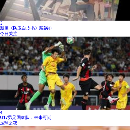
3
新版《防卫白皮书》藏祸心
今日关注
4
U17男足国家队：未来可期
足球之夜