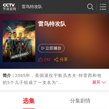
雷鸟特攻队
雷鸟特攻队
242
分享
简介：
2065年，美国退役宇航员杰夫·特雷西和他
展开
的5个儿子组成了一支名为“...
选集
分集剧情