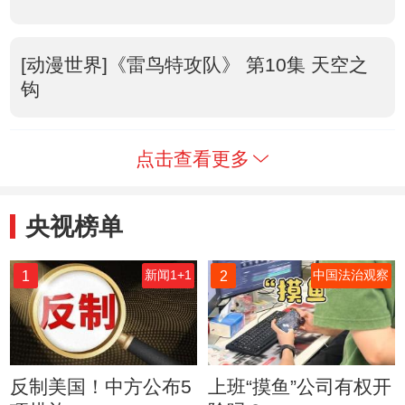
[动漫世界]《雷鸟特攻队》 第10集 天空之
钩
点击查看更多
央视榜单
1
2
新闻1+1
中国法治观察
反制美国！中方公布5
上班“摸鱼”公司有权开