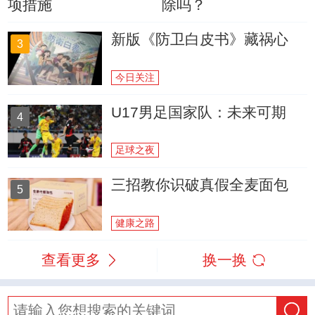
项措施
除吗？
新版《防卫白皮书》藏祸心
3
今日关注
U17男足国家队：未来可期
4
足球之夜
三招教你识破真假全麦面包
5
健康之路
查看更多
换一换