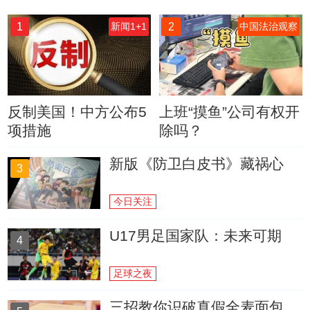
1
2
新闻1+1
中国法治观察
反制美国！中方公布5
上班“摸鱼”公司有权开
项措施
除吗？
新版《防卫白皮书》藏祸心
3
今日关注
U17男足国家队：未来可期
4
足球之夜
三招教你识破真假全麦面包