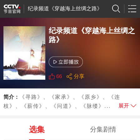
纪录频道《穿越海上丝绸之路》
纪录频道《穿越海上丝绸之
路》
66
分享
简介：
《寻路》、《家承》、《原乡》、《连
展开
枝》、《薪传》、《问道》、《脉缕》...
选集
分集剧情