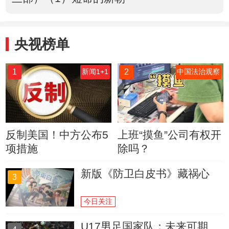
央视榜单
1
2
新闻1+1
中国法治观察
反制美国！中方公布5
上班“摸鱼”公司有权开
项措施
除吗？
新版《防卫白皮书》藏祸心
3
今日关注
U17男足国家队：未来可期