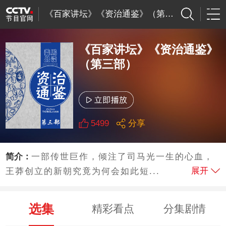
《百家讲坛》《资治通鉴》（第三部）
《百家讲坛》《资治通鉴》
（第三部）
5499
分享
简介：
一部传世巨作，倾注了司马光一生的心血，
展开
王莽创立的新朝究竟为何会如此短...
选集
精彩看点
分集剧情