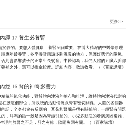
更多>>
帝內經 17 養生必養腎
偏於靜的。要想人體健康，養腎至關重要。在博大精深的中醫學原理
、順應年齡養腎，冬季養腎應該多到溫暖的地方，保護好我們的陽氣。
，否則會影響孩子的正常生長髮育。中醫認為，我們人體的五臟六腑都
了藥補之外，還可以推拿按摩。詳細內容，敬請收看。（《百家講壇》
帝內經 16 腎的神奇影響力
中精氣的氣化功能，對於體內津液的輸布和排泄，維持體內津液代謝的
是在腰這個部位，所以腰的活動情況跟腎有密切關係。人體的各個器
題的話，全身都會有反應的，耳朵和腎臟是很有關係的，一般腎有問題
見的，耳鳴的話一般是因為腎虛引起的。小兒多動症的發病病因複雜，
兒生理的脾腎之不足，肝之有餘，陰陽失調有關。（《百家講壇》