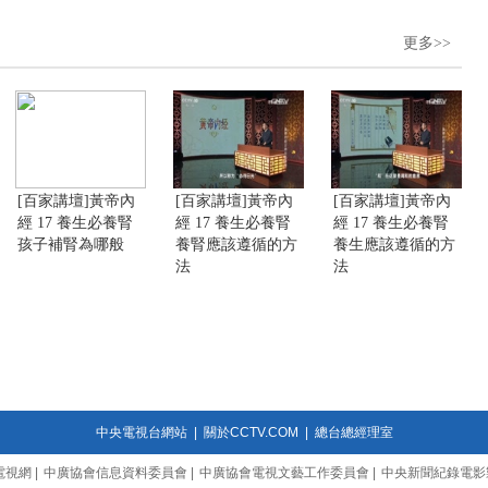
更多>>
[百家講壇]黃帝內
[百家講壇]黃帝內
[百家講壇]黃帝內
經 17 養生必養腎
經 17 養生必養腎
經 17 養生必養腎
孩子補腎為哪般
養腎應該遵循的方
養生應該遵循的方
法
法
中央電視台網站
|
關於CCTV.COM
|
總台總經理室
電視網
|
中廣協會信息資料委員會
|
中廣協會電視文藝工作委員會
|
中央新聞紀錄電影