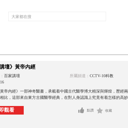
頻道大全
欄目大全
片庫
4K專區
聽
育
電影
國防軍事
電視劇
紀錄
科教
戲曲
社會與法
少
講壇》黃帝內經
：
百家講壇
所屬頻道：
CCTV-10科教
16
黃帝內經》一部神奇醫書，承載着中國古代醫學博大精深與輝煌，歷經兩
相比，這部來自東方古國醫學經典，在對人身認識上究竟有着怎樣的高妙之
即觀看
點讚
收藏