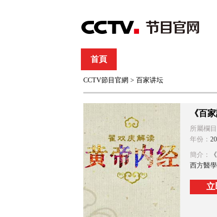
首頁
直播
節目單
CCTV節目官網
>
百家讲坛
綜合
新聞
財經
綜藝
中文國際
體
《百家
所屬欄目
年份：
20
簡介：
《
西方醫學
立