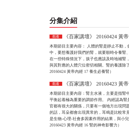
分集介紹
《百家講壇》 20160424 黃
觀看
本期節目主要內容： 人體的腎是靜止不動，
中，要想養護好我們的腎，就要順時令養腎
在一些特殊情況下，孩子也應該及時地補腎
與其對應的人體穴位密切相關。腎的養護除
20160424 黃帝內經 17 養生必養腎）
《百家講壇》 20160423 黃
觀看
本期節目主要內容：腎主水液，主要是指腎
平衡起着極為重要的調節作用。 內經認為腎
官都有很大的關係，只要有一個地方出現問
的話，耳朵都會出現異常的，耳鳴是比較常
是生物-心理-社會多因素作用的結果，與小
20160423 黃帝內經 16 腎的神奇影響力）