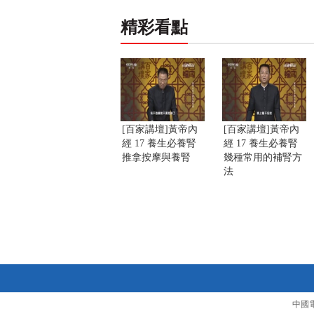
精彩看點
[百家講壇]黃帝內
[百家講壇]黃帝內
經 17 養生必養腎
經 17 養生必養腎
推拿按摩與養腎
幾種常用的補腎方
法
中國