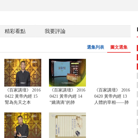
精彩看點
我要評論
選集列表
圖文選集
《百家講壇》 2016
《百家講壇》 2016
《百家講壇》 2016
0422 黃帝內經 15
0421 黃帝內經 14
0420 黃帝內經 13
腎為先天之本
“嬌滴滴”的肺
人體的宰相——肺