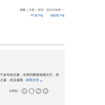
登錄
|
註冊
|
幫助
返回央視網
>>
PC客戶端
移動客戶端
音
熱榜
微視頻
兒
音樂
體育賽事
農業農村
千多年的沉澱，依舊閃耀着璀璨光芒，與
處，從這凝聚...
展開全部
分享到：