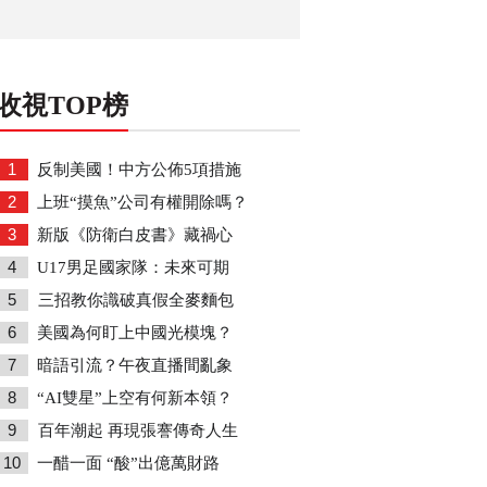
收視TOP榜
1
反制美國！中方公佈5項措施
2
上班“摸魚”公司有權開除嗎？
3
新版《防衛白皮書》藏禍心
4
U17男足國家隊：未來可期
5
三招教你識破真假全麥麵包
6
美國為何盯上中國光模塊？
7
暗語引流？午夜直播間亂象
8
“AI雙星”上空有何新本領？
9
百年潮起 再現張謇傳奇人生
10
一醋一面 “酸”出億萬財路