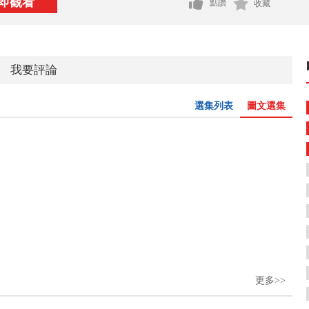
即觀看
點讚
收藏
我要評論
選集列表
圖文選集
更多>>