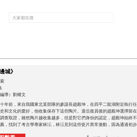
頻道大全
欄目大全
片庫
4K專區
聽
育
電影
國防軍事
電視劇
紀錄
科教
戲曲
社會與法
少
邊城》
索
集
編導）劉權文
十年前，來自我國東北某部隊的參謀長趙殿坤，在四平二龍湖附近執行任
史和文化的愛好，他收集保存下這些陶片。退伍復員後的趙殿坤選擇留在
調查取證，雖然陶片越收集越多，但是對它們身份的認定，趙殿坤始終不
薦，找到了考古學專家林沄，林沄見到這些瓷片異常激動，因為通過初步判