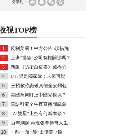
分享到：
收視TOP榜
1
反制美國！中方公佈5項措施
2
上班“摸魚”公司有權開除嗎？
3
新版《防衛白皮書》藏禍心
4
U17男足國家隊：未來可期
5
三招教你識破真假全麥麵包
6
美國為何盯上中國光模塊？
7
暗語引流？午夜直播間亂象
8
“AI雙星”上空有何新本領？
9
百年潮起 再現張謇傳奇人生
10
一醋一面 “酸”出億萬財路