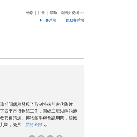
登錄
|
註冊
|
幫助
返回央視網
>>
PC客戶端
移動客戶端
音
熱榜
微視頻
兒
音樂
體育賽事
農業農村
務期間偶然發現了形制特殊的古代陶片，
了四平市博物館工作，圍繞二龍湖畔的赫
敢妄自猜測。博物館舉辦會議期間，趙殿
斷，瓷片...
展開全部