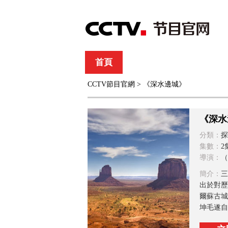
首頁
直播
節目單
CCTV節目官網
> 《深水邊城》
綜合
新聞
財經
綜藝
中文國際
體
《深水
分類：
探
集數：
2
導演：
（
簡介：
三
出於對歷
爾蘇古城
坤毛遂自