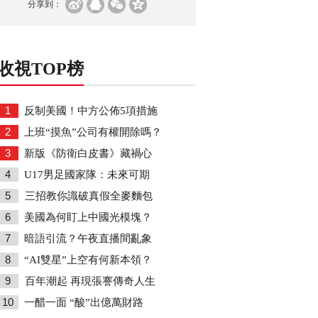
分享到：
收視TOP榜
1
反制美國！中方公佈5項措施
2
上班“摸魚”公司有權開除嗎？
3
新版《防衛白皮書》藏禍心
4
U17男足國家隊：未來可期
5
三招教你識破真假全麥麵包
6
美國為何盯上中國光模塊？
7
暗語引流？午夜直播間亂象
8
“AI雙星”上空有何新本領？
9
百年潮起 再現張謇傳奇人生
10
一醋一面 “酸”出億萬財路