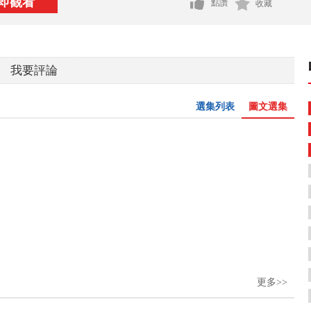
即觀看
點讚
收藏
我要評論
選集列表
圖文選集
更多>>