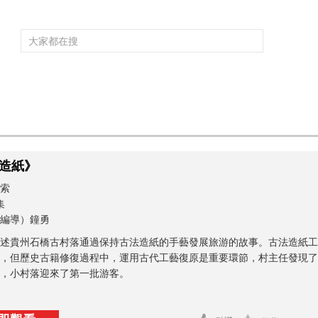
頻道大全
欄目大全
片庫
4K專區
聽
育
電影
國防軍事
電視劇
紀錄
科教
戲曲
社會與法
少
造紙》
索
集
編導）鐘勇
述貴州石橋古村落通過保持古法造紙的手藝發展旅游的故事。古法造紙工
，但歷史古籍修復過程中，運用古代工藝復原是重要環節，村主任發現了
，小村落迎來了第一批游客。