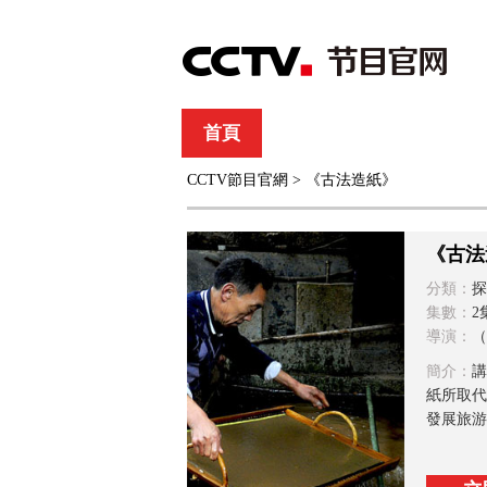
首頁
直播
節目單
CCTV節目官網
> 《古法造紙》
綜合
新聞
財經
綜藝
中文國際
體
《古法
分類：
探
集數：
2
導演：
（
簡介：
講
紙所取代
發展旅游