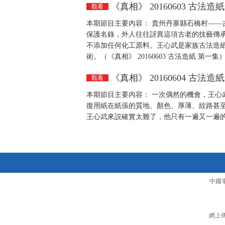
《真相》 20160603 古法造
觀看
本期節目主要內容： 貴州丹寨縣石橋村——
保護名錄，外人往往訝異這項古老的技藝傳承
不添加任何化工原料。王心武是家族古法造
術。（《真相》 20160603 古法造紙 第一集
《真相》 20160604 古法造
觀看
本期節目主要內容： 一次偶然的機會，王心
復用紙在紙張的質地、顏色、厚薄、紋路甚至
王心武來説確實太難了，他只有一遍又一遍的反復
中國
網上傳