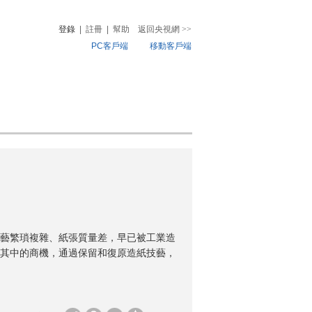
登錄
|
註冊
|
幫助
返回央視網
>>
PC客戶端
移動客戶端
音
熱榜
微視頻
兒
音樂
體育賽事
農業農村
藝繁瑣複雜、紙張質量差，早已被工業造
其中的商機，通過保留和復原造紙技藝，