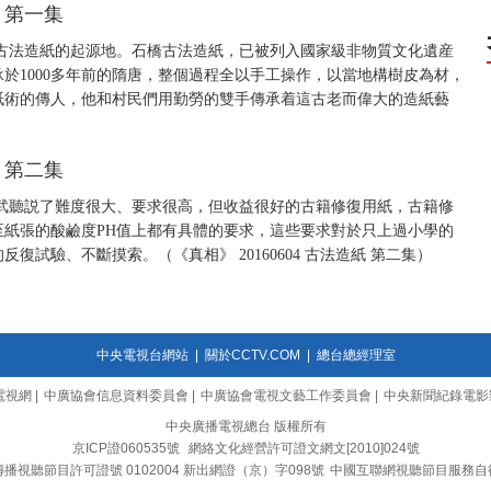
紙 第一集
古法造紙的起源地。石橋古法造紙，已被列入國家級非物質文化遺産
於1000多年前的隋唐，整個過程全以手工操作，以當地構樹皮為材，
紙術的傳人，他和村民們用勤勞的雙手傳承着這古老而偉大的造紙藝
）
紙 第二集
武聽説了難度很大、要求很高，但收益很好的古籍修復用紙，古籍修
紙張的酸鹼度PH值上都有具體的要求，這些要求對於只上過小學的
試驗、不斷摸索。（《真相》 20160604 古法造紙 第二集）
中央電視台網站
|
關於CCTV.COM
|
總台總經理室
電視網
|
中廣協會信息資料委員會
|
中廣協會電視文藝工作委員會
|
中央新聞紀錄電影
中央廣播電視總台 版權所有
京ICP證060535號
網絡文化經營許可證文網文[2010]024號
播視聽節目許可證號 0102004 新出網證（京）字098號
中國互聯網視聽節目服務自