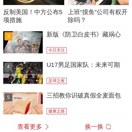
反制美国！中方公布5
上班“摸鱼”公司有权开
项措施
除吗？
新版《防卫白皮书》藏祸心
3
今日关注
U17男足国家队：未来可期
4
足球之夜
三招教你识破真假全麦面包
5
健康之路
查看更多
换一换