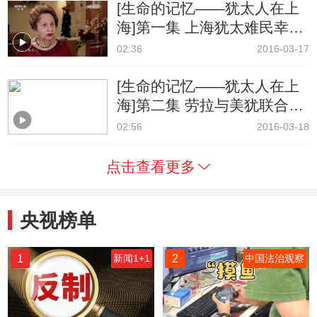
[生命的记忆——犹太人在上
海]第一集 上海犹太难民幸存
者塞西的回忆
02:36
2016-03-17
[生命的记忆——犹太人在上
海]第二集 劳拉与美犹联合分
配委员会
02:56
2016-03-18
点击查看更多
央视榜单
1
2
新闻1+1
中国法治观察