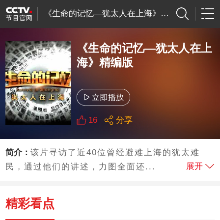
《生命的记忆—犹太人在上海》精编版
《生命的记忆—犹太人在上
海》精编版
16
分享
简介：
该片寻访了近40位曾经避难上海的犹太难
展开
民，通过他们的讲述，力图全面还...
精彩看点