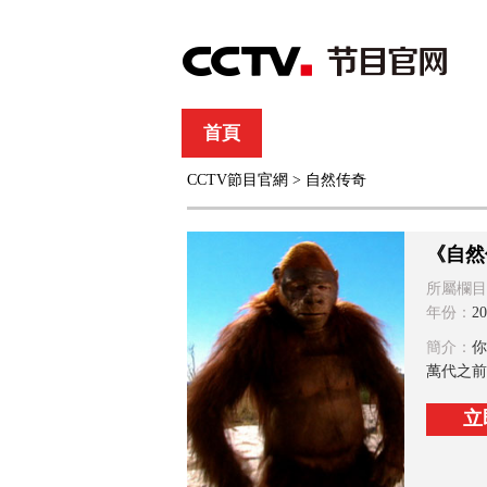
首頁
直播
節目單
CCTV節目官網
>
自然传奇
綜合
新聞
財經
綜藝
中文國際
體
《自然
所屬欄目
年份：
20
簡介：
你
萬代之前
立