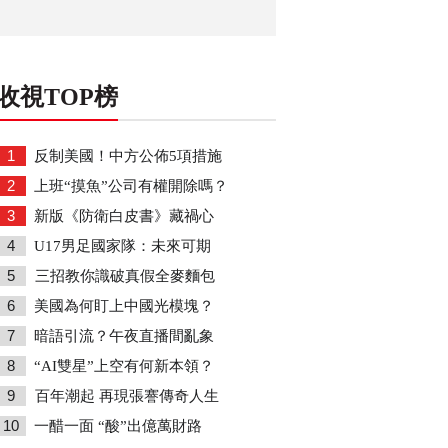
收視TOP榜
1
反制美國！中方公佈5項措施
2
上班“摸魚”公司有權開除嗎？
3
新版《防衛白皮書》藏禍心
4
U17男足國家隊：未來可期
5
三招教你識破真假全麥麵包
6
美國為何盯上中國光模塊？
7
暗語引流？午夜直播間亂象
8
“AI雙星”上空有何新本領？
9
百年潮起 再現張謇傳奇人生
10
一醋一面 “酸”出億萬財路