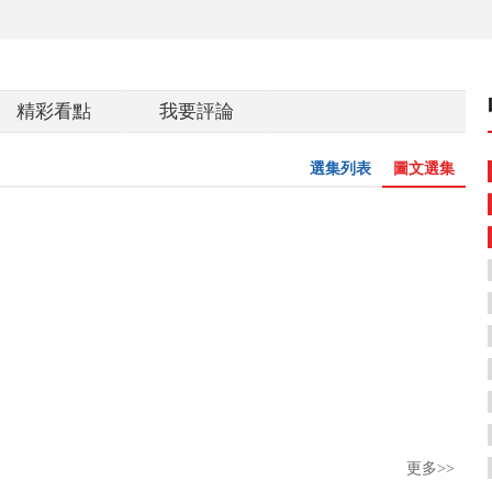
精彩看點
我要評論
選集列表
圖文選集
更多>>