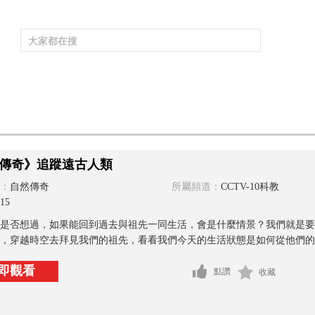
頻道大全
欄目大全
片庫
4K專區
聽
育
電影
國防軍事
電視劇
紀錄
科教
戲曲
社會與法
少
傳奇》追蹤遠古人類
：
自然傳奇
所屬頻道：
CCTV-10科教
15
是否想過，如果能回到過去與祖先一同生活，會是什麼情景？我們就是要
，穿越時空去拜見我們的祖先，看看我們今天的生活狀態是如何從他們的生
即觀看
點讚
收藏