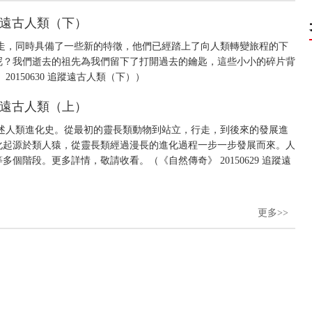
追蹤遠古人類（下）
走，同時具備了一些新的特徵，他們已經踏上了向人類轉變旅程的下
呢？我們逝去的祖先為我們留下了打開過去的鑰匙，這些小小的碎片背
0150630 追蹤遠古人類（下））
追蹤遠古人類（上）
述人類進化史。從最初的靈長類動物到站立，行走，到後來的發展進
化起源於類人猿，從靈長類經過漫長的進化過程一步一步發展而來。人
個階段。更多詳情，敬請收看。（《自然傳奇》 20150629 追蹤遠
更多>>