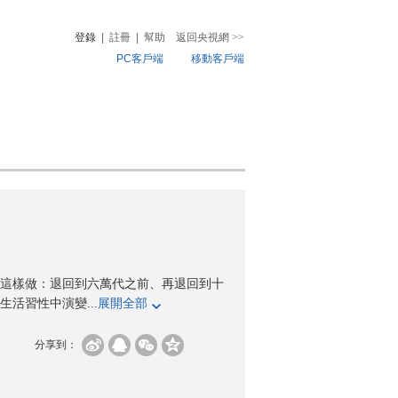
登錄
|
註冊
|
幫助
返回央視網
>>
PC客戶端
移動客戶端
音
熱榜
微視頻
兒
音樂
體育賽事
農業農村
這樣做：退回到六萬代之前、再退回到十
活習性中演變...
展開全部
分享到：