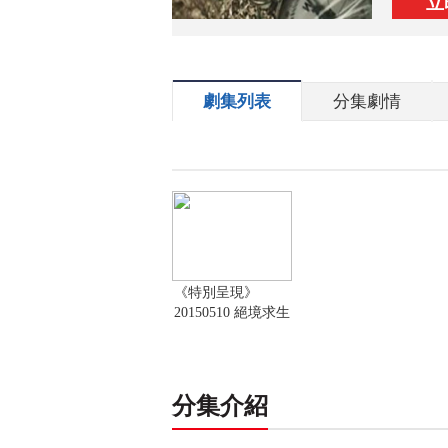
立
劇集列表
分集劇情
《特別呈現》
20150510 絕境求生
分集介紹