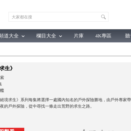
頻道大全
欄目大全
片庫
4K專區
聽
育
電影
國防軍事
電視劇
紀錄
科教
戲曲
社會與法
少
求生》
索
集
艦
絕境求生》系列每集將選擇一處國內知名的戶外探險勝地，由戶外專家帶
夜的戶外探險，從中尋找一條走出荒野的求生之路。