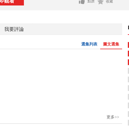
即觀看
點讚
收藏
我要評論
選集列表
圖文選集
更多>>