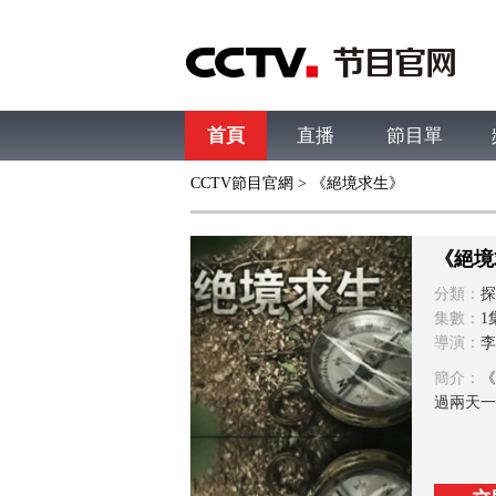
首頁
直播
節目單
CCTV節目官網
> 《絕境求生》
綜合
新聞
財經
綜藝
中文國際
體
《絕境
分類：
探
集數：
1
導演：
李
簡介：
《
過兩天一