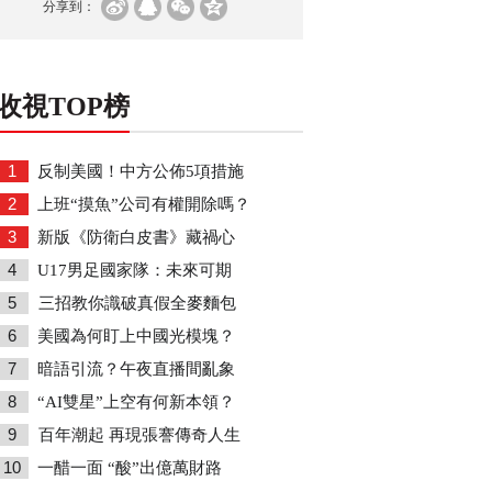
分享到：
收視TOP榜
1
反制美國！中方公佈5項措施
2
上班“摸魚”公司有權開除嗎？
3
新版《防衛白皮書》藏禍心
4
U17男足國家隊：未來可期
5
三招教你識破真假全麥麵包
6
美國為何盯上中國光模塊？
7
暗語引流？午夜直播間亂象
8
“AI雙星”上空有何新本領？
9
百年潮起 再現張謇傳奇人生
10
一醋一面 “酸”出億萬財路