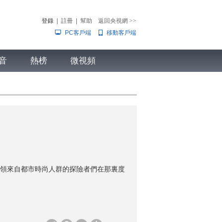
登錄
|
註冊
|
幫助
返回央視網
>>
PC客戶端
移動客戶端
音
熱榜
微視頻
兒
音樂
體育賽事
農業農村
領來自都市時尚人群的探險者們在那裏度