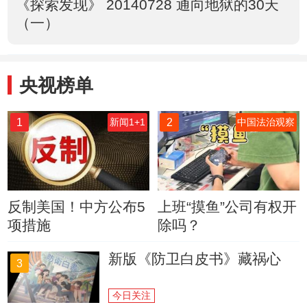
《探索发现》 20140728 通向地狱的30天
（一）
央视榜单
1
2
新闻1+1
中国法治观察
反制美国！中方公布5
上班“摸鱼”公司有权开
项措施
除吗？
新版《防卫白皮书》藏祸心
3
今日关注